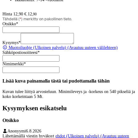
Hinta 12,90 €.
12
,
90
Tähdellä (
*
) merkitty on pakollinen tieto.
Otsikko
*
Kysymys
*
Muotoiluohje
(Ulkoinen palvelu) (Avautuu uuteen välilehteen)
Sähköpostiosoitteesi
*
Nimimerkki
*
Lisää kuva painamalla tästä tai pudottamalla tähän
Kuvan tulee liittyä arvosteluun. Minimileveys ja -korkeus on 540 pikseliä ja
koko korkeintaan 5 Mt.
Kysymyksen esikatselu
Otsikko
Anonyymi
6.8.2026
Lähettämällä viestin hyväksyt
ehdot
(Ulkoinen palvelu) (Avautuu uuteen