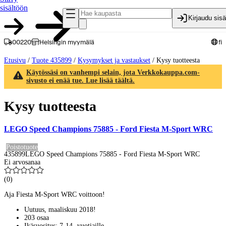
sisältöön
Kirjaudu sis
00220
Helsingin myymälä
fi
Etusivu
/
Tuote 435899
/
Kysymykset ja vastaukset
/
Kysy tuotteesta
Käytössäsi on vanhempi selain, jota Verkkokauppa.com-
sivusto ei enää tue. Lue lisää täältä.
Kysy tuotteesta
LEGO Speed Champions 75885 - Ford Fiesta M-Sport WRC
Poistotuote
435899
LEGO Speed Champions 75885 - Ford Fiesta M-Sport WRC
Ei arvosanaa
(
0
)
Aja Fiesta M-Sport WRC voittoon!
Uutuus, maaliskuu 2018!
203 osaa
Ikäsuositus: 7-14 -vuotiaille