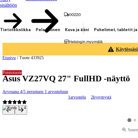
sisältöön
00220
Tietotekniikka
Pelaaminen
Kuva ja ääni
Puhelimet, tabletit ja
Helsingin myymälä
Käytössäsi
Etusivu
/
Tuote 433925
Poistotuote
Asus VZ27VQ 27" FullHD -näyttö
Arvosana 4/5 perustuen 1 arvosteluun
1
arvostelu
2
kysymystä
Tuotteen kuvat ja videot
Kat
Katso 
Suure