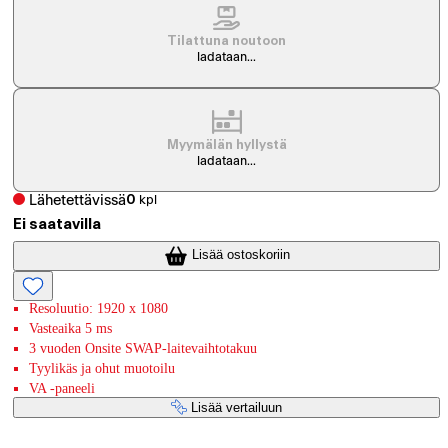
Tilattuna noutoon
ladataan...
Myymälän hyllystä
ladataan...
Lähetettävissä
0
kpl
Ei saatavilla
Lisää ostoskoriin
Resoluutio: 1920 x 1080
Vasteaika 5 ms
3 vuoden Onsite SWAP-laitevaihtotakuu
Tyylikäs ja ohut muotoilu
VA -paneeli
Lisää vertailuun