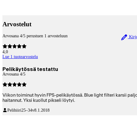
Maksupalvelut
Arvostelut
Arvosana 4/5 perustuen 1 arvosteluun
Kirjo
4,0
Lue 1 tuotearvostelu
Pelikäytössä testattu
Arvosana 4/5
Viikon toiminut hyvin FPS-pelikäytössä. Blue light filteri karsii pal
haitannut. Yksi kuollut pikseli löytyi.
Pelihiiri
25–34v
8.1.2018