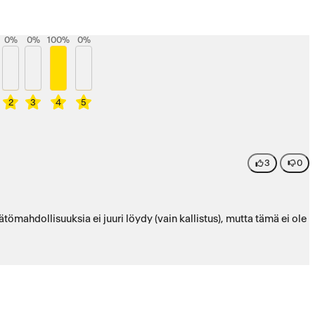
0
%
0
%
100
%
0
%
2
3
4
5
3
0
ätömahdollisuuksia ei juuri löydy (vain kallistus), mutta tämä ei ole