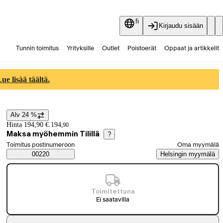
fi
Kirjaudu sisään
Tunnin toimitus
Yrityksille
Outlet
Poistoerät
Oppaat ja artikkelit
Vaihtokauppa
Palvelut
Ajankohtaista
e lisää täältä.
Alv 24 %
Hintatiedot
Hinta 194,90 €.
194
,
90
Maksa myöhemmin Tilillä
?
Valitse tilaustapa
Toimitus postinumeroon
Oma myymälä
Saatavuustiedot
00220
Helsingin myymälä
Toimitettuna
Ei saatavilla