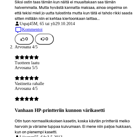
Siksi ostin taas tämän kun näitä ei muualtakaan saa tämän
halvemmalla. Mutta hyvästä kannatta maksaa, ainoa ongelma on
että tekisi mieli jo uutta tulostinta mutta kun tätä ei tahdo rikki saada
sitten millään niin ei kehtaa kiertoonkaan laittaa...
Uspaj45
M, 65 tai yli
29.10.2014
Kommentoi
0
0
Arvosana 4/5
Tuotteen laatu
Arvosana 5/5
Vastinetta rahalle
Arvosana 4/5
Vanhaan HP-printteriin kunnon värikasetti
Otin tuon normaalikokoisen kasetin, koska käytän printteriä melko
harvoin ja väriaine tuppaa kuivumaan. Ei mene niin paljoa hukkaan,
kun on pienempi kasetti.