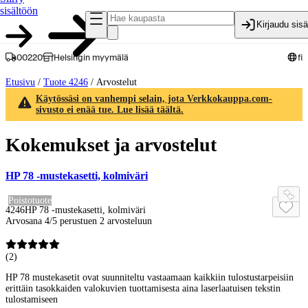
sisältöön
Kirjaudu sis
00220
Helsingin myymälä
fi
Etusivu
/
Tuote 4246
/
Arvostelut
Käytössäsi on vanhempi selain, jota Verkkokauppa.com-
sivusto ei enää tue. Lue lisää täältä.
Kokemukset ja arvostelut
HP 78 -mustekasetti, kolmiväri
Poistotuote
4246
HP 78 -mustekasetti, kolmiväri
Arvosana 4/5 perustuen 2 arvosteluun
(
2
)
HP 78 mustekasetit ovat suunniteltu vastaamaan kaikkiin tulostustarpeisiin
erittäin tasokkaiden valokuvien tuottamisesta aina laserlaatuisen tekstin
tulostamiseen