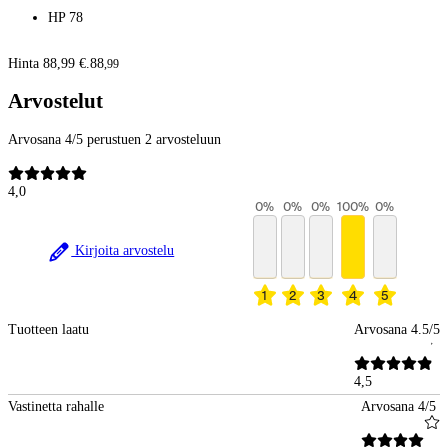
HP 78
Hinta 88,99 €.
88
,
99
Arvostelut
Arvosana 4/5 perustuen 2 arvosteluun
4,0
0
%
0
%
0
%
100
%
0
%
Kirjoita arvostelu
1
2
3
4
5
Tuotteen laatu
Arvosana 4.5/5
4,5
Vastinetta rahalle
Arvosana 4/5