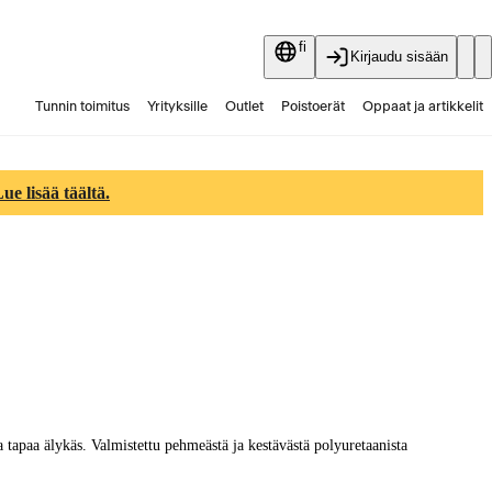
fi
Kirjaudu sisään
Tunnin toimitus
Yrityksille
Outlet
Poistoerät
Oppaat ja artikkelit
Vaihtokauppa
Palvelut
Ajankohtaista
e lisää täältä.
la tapaa älykäs. Valmistettu pehmeästä ja kestävästä polyuretaanista