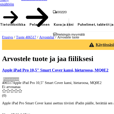
sisältöön
00220
Tietotekniikka
Pelaaminen
Kuva ja ääni
Puhelimet, tabletit ja
Helsingin myymälä
Etusivu
/
Tuote 406517
/
Arvostelut
/
Arvostele tuote
Käytössäsi
Arvostele tuote ja jaa fiiliksesi
Apple iPad Pro 10,5" Smart Cover kansi, hietaroosa, MQ0E2
Poistotuote
406517
Apple iPad Pro 10,5" Smart Cover kansi, hietaroosa, MQ0E2
Ei arvosanaa
(
0
)
Apple iPad Pro Smart Cover kansi asettuu tiiviisti iPadin päälle, herättää sen 