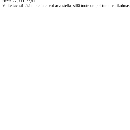
Hinta 27,90 €.
27
,
90
Valitettavasti tätä tuotetta ei voi arvostella, sillä tuote on poistunut valikoimas