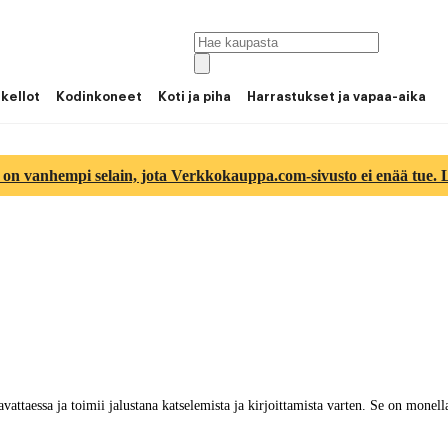
 kellot
Kodinkoneet
Koti ja piha
Harrastukset ja vapaa-aika
 on vanhempi selain, jota Verkkokauppa.com-sivusto ei enää tue. Lu
avattaessa ja toimii jalustana katselemista ja kirjoittamista varten. Se on monel