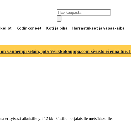
 kellot
Kodinkoneet
Koti ja piha
Harrastukset ja vapaa-aika
 on vanhempi selain, jota Verkkokauppa.com-sivusto ei enää tue. Lu
rityisesti aikuisille yli 12 kk ikäisille norjalaisille metsäkissoille.