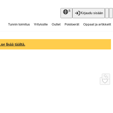
fi
Kirjaudu sisään
Tunnin toimitus
Yrityksille
Outlet
Poistoerät
Oppaat ja artikkelit
Vaihtokauppa
Palvelut
Ajankohtaista
e lisää täältä.