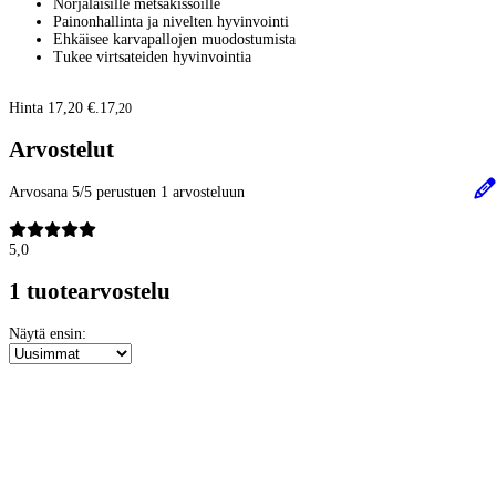
Norjalaisille metsäkissoille
Painonhallinta ja nivelten hyvinvointi
Ehkäisee karvapallojen muodostumista
Tukee virtsateiden hyvinvointia
Hinta 17,20 €.
17
,
20
Arvostelut
Arvosana 5/5 perustuen 1 arvosteluun
5,0
1 tuotearvostelu
Näytä ensin: