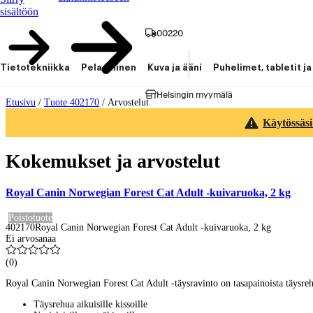
sisältöön
00220
Tietotekniikka
Pelaaminen
Kuva ja ääni
Puhelimet, tabletit ja
Helsingin myymälä
Etusivu
/
Tuote 402170
/
Arvostelut
Käytössäsi
Kokemukset ja arvostelut
Royal Canin Norwegian Forest Cat Adult -kuivaruoka, 2 kg
Poistotuote
402170
Royal Canin Norwegian Forest Cat Adult -kuivaruoka, 2 kg
Ei arvosanaa
(
0
)
Royal Canin Norwegian Forest Cat Adult -täysravinto on tasapainoista täysrehua e
Täysrehua aikuisille kissoille