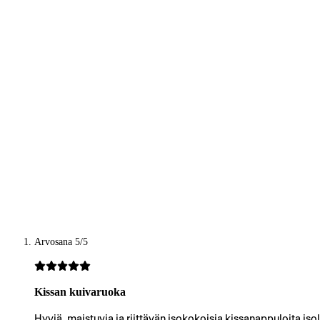
Arvosana 5/5
Kissan kuivaruoka
Hyviä, maistuvia ja riittävän isokokoisia kissanappuloita isol