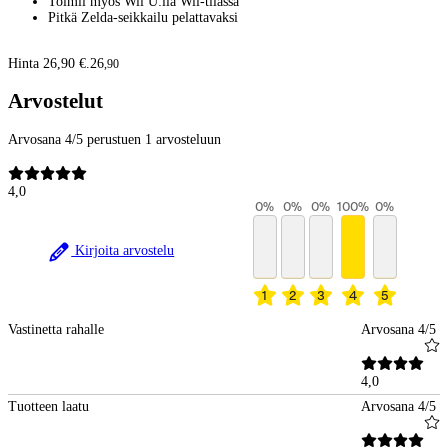
Toimii myös Wii U:lla Wii-tilassa
Pitkä Zelda-seikkailu pelattavaksi
Hinta 26,90 €.
26
,
90
Arvostelut
Arvosana 4/5 perustuen 1 arvosteluun
4,0
0
%
0
%
0
%
100
%
0
%
Kirjoita arvostelu
1
2
3
4
5
Vastinetta rahalle
Arvosana 4/5
4,0
Tuotteen laatu
Arvosana 4/5