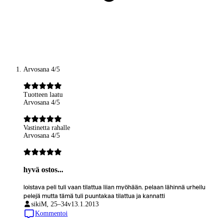
Arvosana 4/5
Tuotteen laatu
Arvosana 4/5
Vastinetta rahalle
Arvosana 4/5
hyvä ostos...
loistava peli tuli vaan tilattua liian myöhään. pelaan lähinnä urheilu
pelejä mutta tämä tuli puuntakaa tilattua ja kannatti
siki
M, 25–34v
13.1.2013
Kommentoi