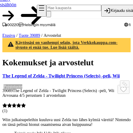
sisältöön
Kirjaudu sis
00220
Helsingin myymälä
fi
Etusivu
/
Tuote 39089
/
Arvostelut
Käytössäsi on vanhempi selain, jota Verkkokauppa.com-
sivusto ei enää tue. Lue lisää täältä.
Kokemukset ja arvostelut
The Legend of Zelda - Twilight Princess (Selects) -peli, Wii
Poistotuote
39089
The Legend of Zelda - Twilight Princess (Selects) -peli, Wii
Arvosana 4/5 perustuen 1 arvosteluun
(
1
)
Wiin julkaisupeleihin kuuluva uusi Zelda tuo lähes kylmiä väreitä! Nintendo
on tässä pelissä hionut osaamisensa aivan huippuunsa!