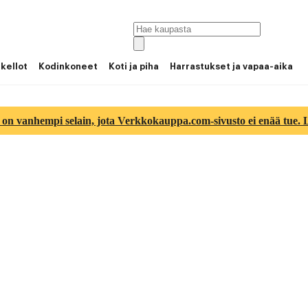
 kellot
Kodinkoneet
Koti ja piha
Harrastukset ja vapaa-aika
 on vanhempi selain, jota Verkkokauppa.com-sivusto ei enää tue. Lu