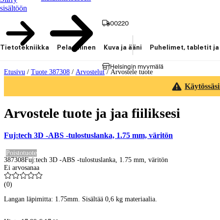
sisältöön
00220
Tietotekniikka
Pelaaminen
Kuva ja ääni
Puhelimet, tabletit ja
Helsingin myymälä
Etusivu
/
Tuote 387308
/
Arvostelut
/
Arvostele tuote
Käytössäsi
Arvostele tuote ja jaa fiiliksesi
Fuj:tech 3D -ABS -tulostuslanka, 1.75 mm, väritön
Poistotuote
387308
Fuj:tech 3D -ABS -tulostuslanka, 1.75 mm, väritön
Ei arvosanaa
(
0
)
Langan läpimitta: 1.75mm. Sisältää 0,6 kg materiaalia.