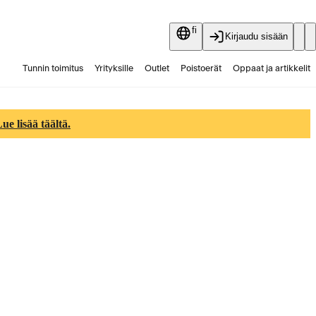
fi
Kirjaudu sisään
Tunnin toimitus
Yrityksille
Outlet
Poistoerät
Oppaat ja artikkelit
Vaihtokauppa
Palvelut
Ajankohtaista
e lisää täältä.