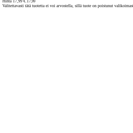
Hinta 17,99 €.
17
,
99
Valitettavasti tätä tuotetta ei voi arvostella, sillä tuote on poistunut valikoimas