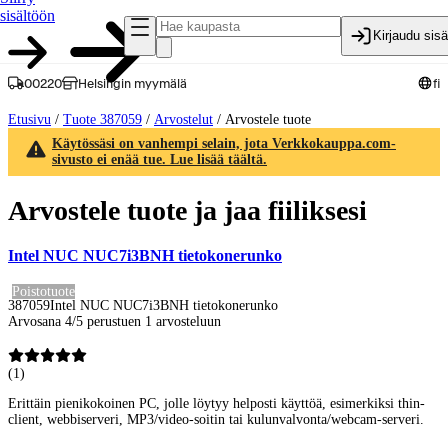
sisältöön
Kirjaudu sis
00220
Helsingin myymälä
fi
Etusivu
/
Tuote 387059
/
Arvostelut
/
Arvostele tuote
Käytössäsi on vanhempi selain, jota Verkkokauppa.com-
sivusto ei enää tue. Lue lisää täältä.
Arvostele tuote ja jaa fiiliksesi
Intel NUC NUC7i3BNH tietokonerunko
Poistotuote
387059
Intel NUC NUC7i3BNH tietokonerunko
Arvosana 4/5 perustuen 1 arvosteluun
(
1
)
Erittäin pienikokoinen PC, jolle löytyy helposti käyttöä, esimerkiksi thin-
client, webbiserveri, MP3/video-soitin tai kulunvalvonta/webcam-serveri.