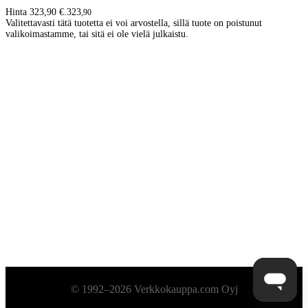
Hinta 323,90 €.
323
,
90
Valitettavasti tätä tuotetta ei voi arvostella, sillä tuote on poistunut
valikoimastamme, tai sitä ei ole vielä julkaistu.
Alatunniste
© 1992–2026 Verkkokauppa.com Oyj