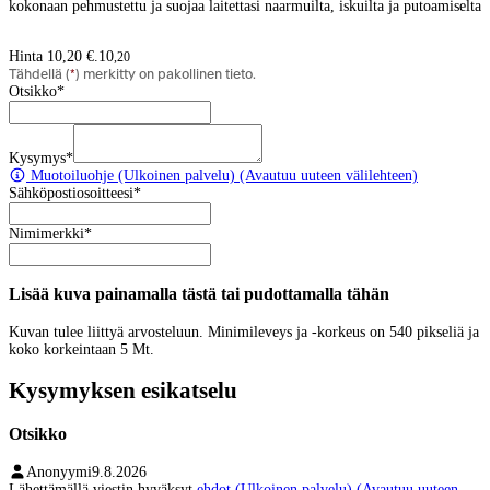
kokonaan pehmustettu ja suojaa laitettasi naarmuilta, iskuilta ja putoamiselta
Hinta 10,20 €.
10
,
20
Tähdellä (
*
) merkitty on pakollinen tieto.
Otsikko
*
Kysymys
*
Muotoiluohje
(Ulkoinen palvelu) (Avautuu uuteen välilehteen)
Sähköpostiosoitteesi
*
Nimimerkki
*
Lisää kuva painamalla tästä tai pudottamalla tähän
Kuvan tulee liittyä arvosteluun. Minimileveys ja -korkeus on 540 pikseliä ja
koko korkeintaan 5 Mt.
Kysymyksen esikatselu
Otsikko
Anonyymi
9.8.2026
Lähettämällä viestin hyväksyt
ehdot
(Ulkoinen palvelu) (Avautuu uuteen