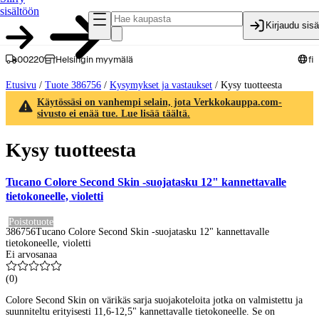
sisältöön
Kirjaudu sis
00220
Helsingin myymälä
fi
Etusivu
/
Tuote 386756
/
Kysymykset ja vastaukset
/
Kysy tuotteesta
Käytössäsi on vanhempi selain, jota Verkkokauppa.com-
sivusto ei enää tue. Lue lisää täältä.
Kysy tuotteesta
Tucano Colore Second Skin -suojatasku 12" kannettavalle
tietokoneelle, violetti
Poistotuote
386756
Tucano Colore Second Skin -suojatasku 12" kannettavalle
tietokoneelle, violetti
Ei arvosanaa
(
0
)
Colore Second Skin on värikäs sarja suojakoteloita jotka on valmistettu ja
suunniteltu erityisesti 11,6-12,5" kannettavalle tietokoneelle. Se on