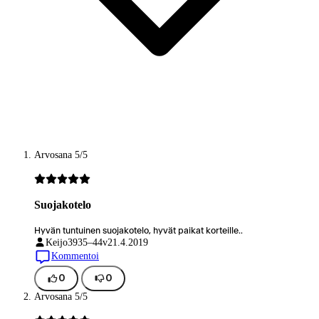
Arvosana 5/5
Suojakotelo
Hyvän tuntuinen suojakotelo, hyvät paikat korteille..
Keijo39
35–44v
21.4.2019
Kommentoi
0
0
Arvosana 5/5