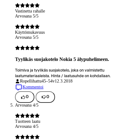
Vastinetta rahalle
Arvosana 5/5
Käyttömukavuus
Arvosana 5/5
Tyylikäs suojakotelo Nokia 5 älypuhelimeen.
Toimiva ja tyylikäs suojakotelo, joka on valmistettu
laatumateriaaleista. Hinta / laatusuhde on kohdallaan.
Ropellihattu
45–54v
12.3.2018
Kommentoi
0
0
Arvosana 4/5
Tuotteen laatu
Arvosana 4/5