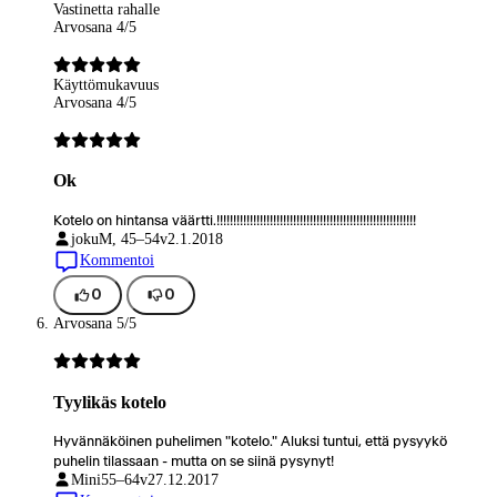
Vastinetta rahalle
Arvosana 4/5
Käyttömukavuus
Arvosana 4/5
Ok
Kotelo on hintansa väärtti.!!!!!!!!!!!!!!!!!!!!!!!!!!!!!!!!!!!!!!!!!!!!!!!!!!!!!!!!!!!!
joku
M, 45–54v
2.1.2018
Kommentoi
0
0
Arvosana 5/5
Tyylikäs kotelo
Hyvännäköinen puhelimen "kotelo." Aluksi tuntui, että pysyykö
puhelin tilassaan - mutta on se siinä pysynyt!
Mini
55–64v
27.12.2017