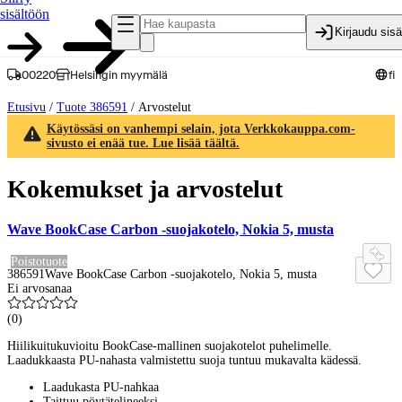
sisältöön
Kirjaudu sis
00220
Helsingin myymälä
fi
Etusivu
/
Tuote 386591
/
Arvostelut
Käytössäsi on vanhempi selain, jota Verkkokauppa.com-
sivusto ei enää tue. Lue lisää täältä.
Kokemukset ja arvostelut
Wave BookCase Carbon -suojakotelo, Nokia 5, musta
Poistotuote
386591
Wave BookCase Carbon -suojakotelo, Nokia 5, musta
Ei arvosanaa
(
0
)
Hiilikuitukuvioitu BookCase-mallinen suojakotelot puhelimelle.
Laadukkaasta PU-nahasta valmistettu suoja tuntuu mukavalta kädessä.
Laadukasta PU-nahkaa
Taittuu pöytätelineeksi