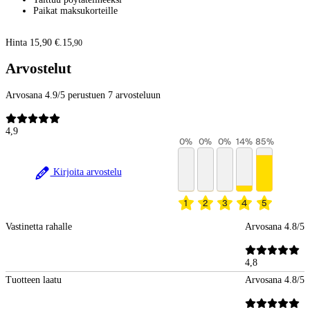
Paikat maksukorteille
Hinta 15,90 €.
15
,
90
Arvostelut
Arvosana 4.9/5 perustuen 7 arvosteluun
4,9
0
%
0
%
0
%
14
%
85
%
Kirjoita arvostelu
1
2
3
4
5
Vastinetta rahalle
Arvosana 4.8/5
4,8
Tuotteen laatu
Arvosana 4.8/5