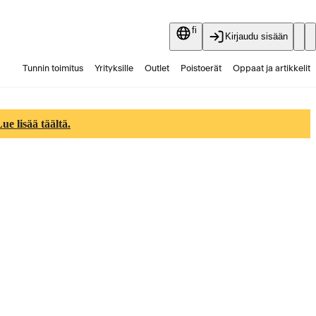
fi
Kirjaudu sisään
Tunnin toimitus
Yrityksille
Outlet
Poistoerät
Oppaat ja artikkelit
Vaihtokauppa
Palvelut
Ajankohtaista
e lisää täältä.