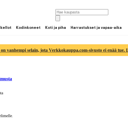
 kellot
Kodinkoneet
Koti ja piha
Harrastukset ja vapaa-aika
 on vanhempi selain, jota Verkkokauppa.com-sivusto ei enää tue. Lu
imusta
ta
limelle.