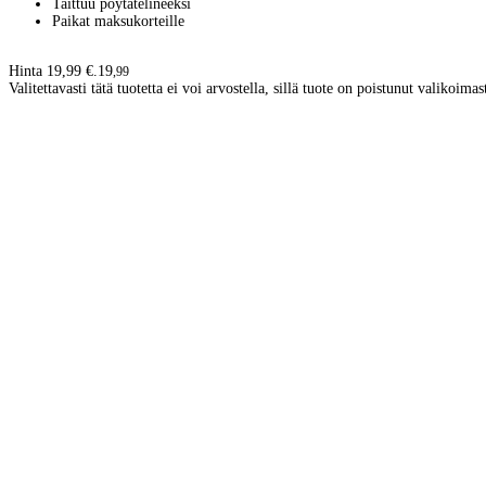
Taittuu pöytätelineeksi
Paikat maksukorteille
Hinta 19,99 €.
19
,
99
Valitettavasti tätä tuotetta ei voi arvostella, sillä tuote on poistunut valikoimas