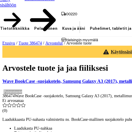
sisältöön
00220
Tietotekniikka
Pelaaminen
Kuva ja ääni
Puhelimet, tabletit ja
Helsingin myymälä
Etusivu
/
Tuote 386474
/
Arvostelut
/
Arvostele tuote
Käytössäsi
Arvostele tuote ja jaa fiiliksesi
Wave BookCase -suojakotelo, Samsung Galaxy A3 (2017), metall
Poistotuote
386474
Wave BookCase -suojakotelo, Samsung Galaxy A3 (2017), metallimus
Ei arvosanaa
(
0
)
Laadukkaasta PU-nahasta valmistettu ns. BookCase-mallinen suojakotelo puhe
Laadukasta PU-nahkaa