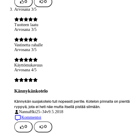
0
0
Arvosana 3/5
Tuotteen laatu
Arvosana 3/5
Vastinetta rahalle
Arvosana 3/5
Käyttömukavuus
Arvosana 4/5
Kännykänkotelo
Kännykän suojakotelo tuli nopeasti perille. Kotelon pinnalla on pientä
ryppyä, jota ei heti näe mutta itsellä pistää silmään.
NannaHki
25–34v
9.5.2018
Kommentoi
0
0