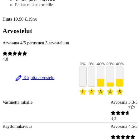
Paikat maksukorteille
Hinta 19,90 €.
19
,
90
Arvostelut
Arvosana 4/5 perustuen 5 arvosteluun
4,0
0
%
0
%
40
%
20
%
40
%
Kirjoita arvostelu
1
2
3
4
5
Vastinetta rahalle
Arvosana 3.3/5
3,3
Käyttömukavuus
Arvosana 4.5/5