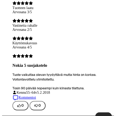
Tuotteen laatu
Arvosana 3/5
Vastinetta rahalle
Arvosana 2/5
Käyttömukavuus
Arvosana 4/5
Nokia 5 suojakotelo
Tuote vaikuttaa olevan tyydyttävä mutta hinta on korkea.
Voitontavoittelu ylimitoitettu.
Tosin 90 päivää nopeampi kuin kiinasta tilattuna.
Kennu
55–64v
5.2.2018
Kommentoi
0
0