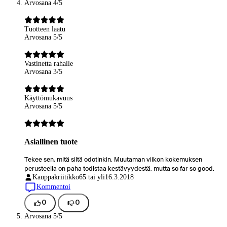
Arvosana 4/5
Tuotteen laatu
Arvosana 5/5
Vastinetta rahalle
Arvosana 3/5
Käyttömukavuus
Arvosana 5/5
Asiallinen tuote
Tekee sen, mitä siltä odotinkin. Muutaman viikon kokemuksen
perusteella on paha todistaa kestävyydestä, mutta so far so good.
Kauppakriitikko
65 tai yli
16.3.2018
Kommentoi
0
0
Arvosana 5/5