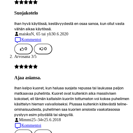
Suojakotelo
Ihan hyvä käytössä, kestävyydestä en osaa sanoa, kun ollut vasta
vähän aikaa käytössä.
maisku
N, 65 tai yli
30.6.2020
Kommentoi
0
0
Arvosana 3/5
Ajaa asiansa.
Ihan kelpo kuoret, kun haluaa suojata repussa tai laukussa paljon
matkaavaa puhelinta. Kuoret ovat kuitenkin aika massiivisen
kokoiset, eli tämän kaltaisiin kuoriin tottumaton voi kokea puhelimen
käsittelyn hieman vaivalloiseksi. Plussaa kuitenkin kätevästä teline-
ominaisuudesta, puhelimen saa kuorien ansiosta vaakatasossa
pystyyn esim pöydällä tai sängyllä.
Mimmi
25–34v
25.6.2018
Kommentoi