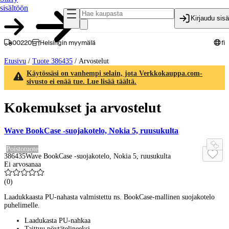
sisältöön
Kirjaudu sis
00220
Helsingin myymälä
fi
Etusivu
/
Tuote 386435
/
Arvostelut
Käytössäsi on vanhempi selain, jota Verkkokauppa.com-
sivusto ei enää tue. Lue lisää täältä.
Kokemukset ja arvostelut
Wave BookCase -suojakotelo, Nokia 5, ruusukulta
Poistotuote
386435
Wave BookCase -suojakotelo, Nokia 5, ruusukulta
Ei arvosanaa
(
0
)
Laadukkaasta PU-nahasta valmistettu ns. BookCase-mallinen suojakotelo
puhelimelle.
Laadukasta PU-nahkaa
Taittuu pöytätelineeksi