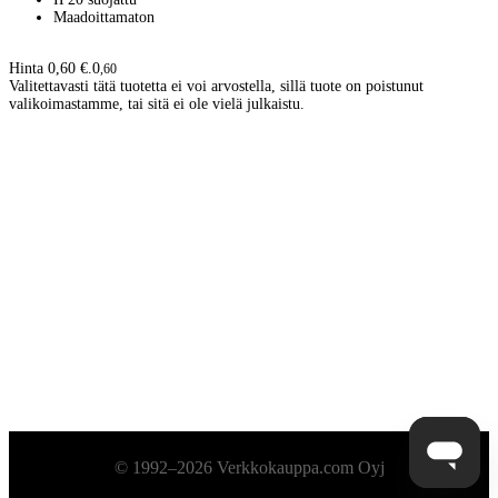
Maadoittamaton
Hinta 0,60 €.
0
,
60
Valitettavasti tätä tuotetta ei voi arvostella, sillä tuote on poistunut
valikoimastamme, tai sitä ei ole vielä julkaistu.
Alatunniste
© 1992–2026 Verkkokauppa.com Oyj