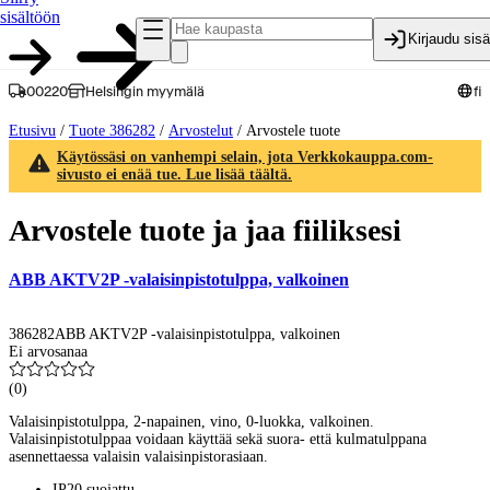
sisältöön
Kirjaudu sis
00220
Helsingin myymälä
fi
Etusivu
/
Tuote 386282
/
Arvostelut
/
Arvostele tuote
Käytössäsi on vanhempi selain, jota Verkkokauppa.com-
sivusto ei enää tue. Lue lisää täältä.
Arvostele tuote ja jaa fiiliksesi
ABB AKTV2P -valaisinpistotulppa, valkoinen
386282
ABB AKTV2P -valaisinpistotulppa, valkoinen
Ei arvosanaa
(
0
)
Valaisinpistotulppa, 2-napainen, vino, 0-luokka, valkoinen.
Valaisinpistotulppaa voidaan käyttää sekä suora- että kulmatulppana
asennettaessa valaisin valaisinpistorasiaan.
IP20 suojattu