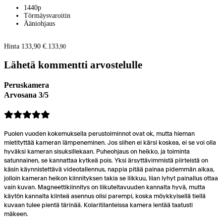
1440p
Törmäysvaroitin
Ääniohjaus
Hinta 133,90 €.
133
,
90
Lähetä kommentti arvostelulle
Peruskamera
Arvosana 3/5
Puolen vuoden kokemuksella perustoiminnot ovat ok, mutta hieman
mietityttää kameran lämpeneminen. Jos siihen ei kärsi koskea, ei se voi olla
hyväksi kameran sisuksillekaan. Puheohjaus on heikko, ja toiminta
satunnainen, se kannattaa kytkeä pois. Yksi ärsyttävimmistä piirteistä on
käsin käynnistettävä videotallennus, nappia pitää painaa pidemmän aikaa,
jolloin kameran heikon kiinnityksen takia se liikkuu, liian lyhyt painallus ottaa
vain kuvan. Magneettikiinnitys on liikuteltavuuden kannalta hyvä, mutta
käytön kannalta kiinteä asennus olisi parempi, koska möykkyisellä tiellä
kuvaan tulee pientä tärinää. Kolaritilanteissa kamera lentää taatusti
mäkeen.