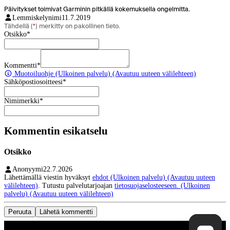
Päivitykset toimivat Garminin pitkällä kokemuksella ongelmitta.
Lemmiskelynimi
11.7.2019
Tähdellä (
*
) merkitty on pakollinen tieto.
Otsikko
*
Kommentti
*
Muotoiluohje
(Ulkoinen palvelu) (Avautuu uuteen välilehteen)
Sähköpostiosoitteesi
*
Nimimerkki
*
Kommentin esikatselu
Otsikko
Anonyymi
22.7.2026
Lähettämällä viestin hyväksyt
ehdot
(Ulkoinen palvelu) (Avautuu uuteen
välilehteen)
. Tutustu palvelutarjoajan
tietosuojaselosteeseen.
(Ulkoinen
palvelu) (Avautuu uuteen välilehteen)
Peruuta
Lähetä kommentti