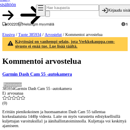
sisältöön
Kirjaudu sis
00220
Helsingin myymälä
fi
Etusivu
/
Tuote 385934
/
Arvostelut
/
Kommentoi arvostelua
Käytössäsi on vanhempi selain, jota Verkkokauppa.com-
sivusto ei enää tue. Lue lisää täältä.
Kommentoi arvostelua
Garmin Dash Cam 55 -autokamera
Poistotuote
385934
Garmin Dash Cam 55 -autokamera
Ei arvosanaa
(
0
)
Erittäin pienikokoinen ja huomaamaton Dash Cam 55 tallentaa
korkealaatuista 1440p videota. Laite on myös varustettu edistyksellisillä
kuljettajan varoituksilla1 ja äänihallintatoiminnolla. Kuljettaja voi keskittyä
ajamiseen.