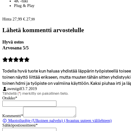
4K -tuki
Plug & Play
Hinta 27,99 €.
27
,
99
Lähetä kommentti arvostelulle
Hyvä ostos
Arvosana 5/5
Todella hyvä tuote kun haluaa yhdistää läppärin työpisteellä toiseen 
toinen näyttö liittää erikseen, mutta muuten tähän sitten yhdistyykin
toinen hdmi ja työpiste on valmiina käyttöön. Kaksi piuhaa irti ja l
aweuigdf
3.7.2019
Tähdellä (
*
) merkitty on pakollinen tieto.
Otsikko
*
Kommentti
*
Muotoiluohje
(Ulkoinen palvelu) (Avautuu uuteen välilehteen)
Sähköpostiosoitteesi
*