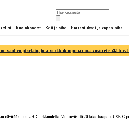
 kellot
Kodinkoneet
Koti ja piha
Harrastukset ja vapaa-aika
 on vanhempi selain, jota Verkkokauppa.com-sivusto ei enää tue. Lu
n näyttöön jopa UHD-tarkkuudella. Voit myös liittää latauskaapelin USB-C-port