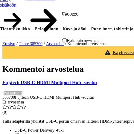
sisältöön
00220
Tietotekniikka
Pelaaminen
Kuva ja ääni
Puhelimet, tabletit ja
Helsingin myymälä
Etusivu
/
Tuote 385700
/
Arvostelut
/
Kommentoi arvostelua
Käytössäsi
Kommentoi arvostelua
Fuj:tech USB-C HDMI Multiport Hub -sovitin
Poistotuote
385700
Fuj:tech USB-C HDMI Multiport Hub -sovitin
Ei arvosanaa
(
0
)
Tällä adapterilla yhdistät USB-C portin omaavan laitteen HDMI-yhteensopivaa
USB-C Power Delivery -tuki