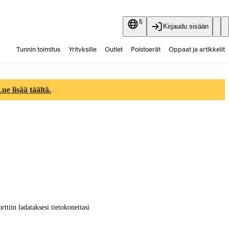
fi
Kirjaudu sisään
Tunnin toimitus
Yrityksille
Outlet
Poistoerät
Oppaat ja artikkelit
Vaihtokauppa
Palvelut
Ajankohtaista
e lisää täältä.
tiin ladataksesi tietokonettasi