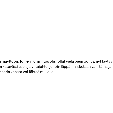
näyttöön. Toinen hdmi liitos olisi ollut vielä pieni bonus, nyt täytyy
 kätevästi usb:t ja virtajohto, jolloin läppäriin isketään vain tämä ja
äppärin kanssa voi lähteä muualle.