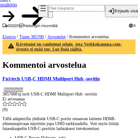
sisältöön
Kirjaudu sis
00220
Helsingin myymälä
fi
Etusivu
/
Tuote 385700
/
Arvostelut
/
Kommentoi arvostelua
Käytössäsi on vanhempi selain, jota Verkkokauppa.com-
sivusto ei enää tue. Lue lisää täältä.
Kommentoi arvostelua
Fuj:tech USB-C HDMI Multiport Hub -sovitin
Poistotuote
385700
Fuj:tech USB-C HDMI Multiport Hub -sovitin
Ei arvosanaa
(
0
)
Tällä adapterilla yhdistät USB-C portin omaavan laitteen HDMI-
yhteensopivaan näyttöön jopa UHD-tarkkuudella. Voit myös liittää
latauskaapelin USB-C-porttiin ladataksesi tietokonettasi
USB-C Power Delivery -tuki