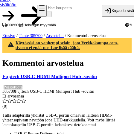
sisältöön
Kirjaudu sis
00220
Helsingin myymälä
fi
Etusivu
/
Tuote 385700
/
Arvostelut
/
Kommentoi arvostelua
Käytössäsi on vanhempi selain, jota Verkkokauppa.com-
sivusto ei enää tue. Lue lisää täältä.
Kommentoi arvostelua
Fuj:tech USB-C HDMI Multiport Hub -sovitin
Poistotuote
385700
Fuj:tech USB-C HDMI Multiport Hub -sovitin
Ei arvosanaa
(
0
)
Tällä adapterilla yhdistät USB-C portin omaavan laitteen HDMI-
yhteensopivaan näyttöön jopa UHD-tarkkuudella. Voit myös liittää
latauskaapelin USB-C-porttiin ladataksesi tietokonettasi
USB-C Power Delivery -tuki