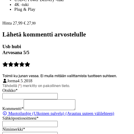
4K -tuki
Plug & Play
Hinta 27,99 €.
27
,
99
Lähetä kommentti arvostelulle
Usb hubi
Arvosana 5/5
Toimii ku junan vessa. Ei mulla mitään valittamista tuotteen suhteen.
Jorma
4.5.2018
Tähdellä (
*
) merkitty on pakollinen tieto.
Otsikko
*
Kommentti
*
Muotoiluohje
(Ulkoinen palvelu) (Avautuu uuteen välilehteen)
Sähköpostiosoitteesi
*
Nimimerkki
*