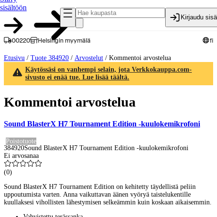
sisältöön
Kirjaudu sis
00220
Helsingin myymälä
fi
Etusivu
/
Tuote 384920
/
Arvostelut
/
Kommentoi arvostelua
Käytössäsi on vanhempi selain, jota Verkkokauppa.com-
sivusto ei enää tue. Lue lisää täältä.
Kommentoi arvostelua
Sound BlasterX H7 Tournament Edition -kuulokemikrofoni
Poistotuote
384920
Sound BlasterX H7 Tournament Edition -kuulokemikrofoni
Ei arvosanaa
(
0
)
Sound BlasterX H7 Tournament Edition on kehitetty täydellistä peliin
uppoutumista varten. Anna vaikuttavan äänen vyöryä taistelukentille
kuullaksesi vihollisten lähestymisen selkeämmin kuin koskaan aikaisemmin.
Vahvistettu terässanka