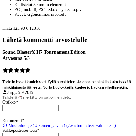
Kallistetut 50 mm:n elementit
PC-, mobiili, PS4, Xbox - yhteensopiva
Kevyt, ergonominen muotoilu
Hinta 123,90 €.
123
,
90
Lähetä kommentti arvostelulle
Sound BlasterX H7 Tournament Edition
Arvosana 5/5
Todella hyvät kuulokkeet. Kyllä suosittelen. Ja onha se niinkiin kuka tykkää
minkälaisesta äänestä. Noilla kuulokkeilla kuulee jo kaukaa vihollisenkiin.
Jarppa
9.9.2019
Tähdellä (
*
) merkitty on pakollinen tieto.
Otsikko
*
Kommentti
*
Muotoiluohje
(Ulkoinen palvelu) (Avautuu uuteen välilehteen)
Sähköpostiosoitteesi
*