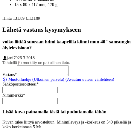
15 x 80 x 117 mm, 170 g
Hinta 131,89 €.
131
,
89
Lähetä vastaus kysymykseen
voiko liittää suoraan hdmi kaapelilla kiinni mun 40" samsungin
älytelevisioon?
jani79
26.3.2018
Tähdellä (
*
) merkitty on pakollinen tieto.
Vastaus
*
Muotoiluohje
(Ulkoinen palvelu) (Avautuu uuteen välilehteen)
Sähköpostiosoitteesi
*
Nimimerkki
*
Lisää kuva painamalla tästä tai pudottamalla tähän
Kuvan tulee liittyä arvosteluun. Minimileveys ja -korkeus on 540 pikseliä ja
koko korkeintaan 5 Mt.