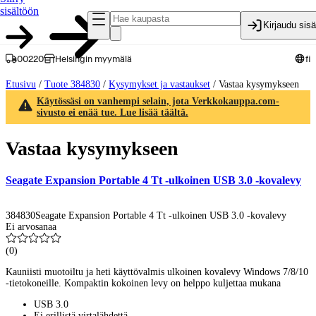
sisältöön
Kirjaudu sis
00220
Helsingin myymälä
fi
Etusivu
/
Tuote 384830
/
Kysymykset ja vastaukset
/
Vastaa kysymykseen
Käytössäsi on vanhempi selain, jota Verkkokauppa.com-
sivusto ei enää tue. Lue lisää täältä.
Vastaa kysymykseen
Seagate Expansion Portable 4 Tt -ulkoinen USB 3.0 -kovalevy
384830
Seagate Expansion Portable 4 Tt -ulkoinen USB 3.0 -kovalevy
Ei arvosanaa
(
0
)
Kauniisti muotoiltu ja heti käyttövalmis ulkoinen kovalevy Windows 7/8/10
-tietokoneille. Kompaktin kokoinen levy on helppo kuljettaa mukana
USB 3.0
Ei erillistä virtalähdettä