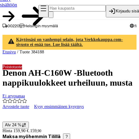
sisältöön
Kirjaudu sis
00220
Helsingin myymälä
fi
Käytössäsi on vanhempi selain, jota Verkkokauppa.com-
sivusto ei enää tue. Lue lisää täältä.
Etusivu
/
Tuote 384188
Poistotuote
Denon AH-C160W -Bluetooth
nappikuulokkeet urheiluun, musta
Ei arvosanaa
Arvostele tuote
Kysy ensimmäinen kysymys
Tuotteen kuvat ja videot
Alv 24 %
Hintatiedot
Hinta 159,90 €.
159
,
90
Maksa myöhemmin Tilillä
?