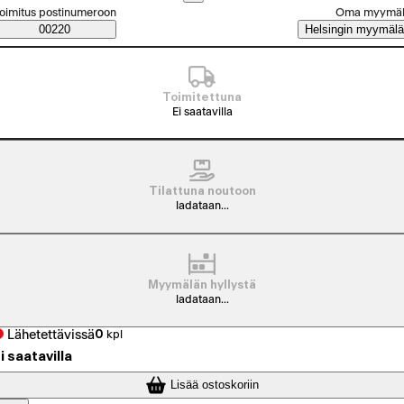
alitse tilaustapa
oimitus postinumeroon
Oma myymä
Saatavuustiedot
00220
Helsingin myymälä
Toimitettuna
Ei saatavilla
Tilattuna noutoon
ladataan...
Myymälän hyllystä
ladataan...
Lähetettävissä
0
kpl
i saatavilla
Lisää ostoskoriin