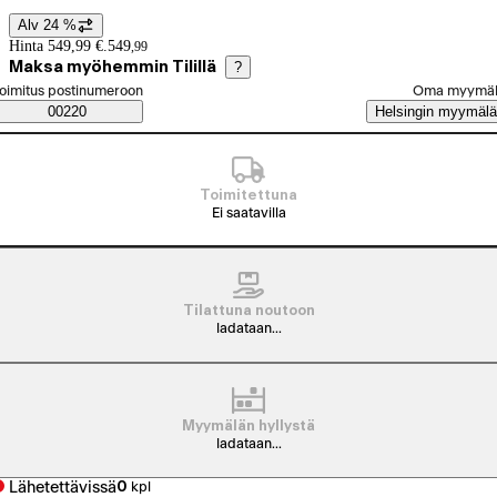
Alv 24 %
Hintatiedot
Hinta 549,99 €.
549
,
99
Maksa myöhemmin Tilillä
?
alitse tilaustapa
oimitus postinumeroon
Oma myymä
Saatavuustiedot
00220
Helsingin myymälä
Toimitettuna
Ei saatavilla
Tilattuna noutoon
ladataan...
Myymälän hyllystä
ladataan...
Lähetettävissä
0
kpl