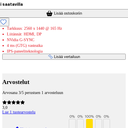
i saatavilla
Lisää ostoskoriin
Tarkkuus: 2560 x 1440 @ 165 Hz
Liitännät: HDMI, DP
NVidia G-SYNC
4 ms (GTG) vasteaika
IPS-paneeliteknologia
Lisää vertailuun
Maksupalvelut
Arvostelut
Arvosana 3/5 perustuen 1 arvosteluun
3,0
Lue 1 tuotearvostelu
0
%
0
%
100
%
0
%
0
%