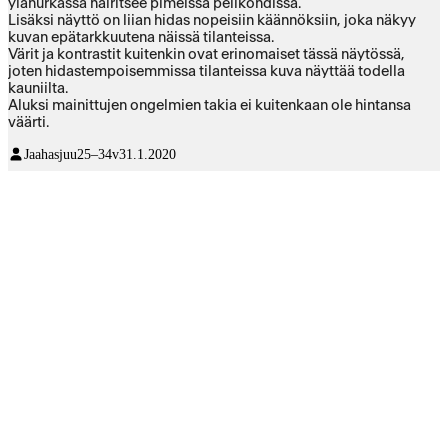
ylänurkassa häiritsee pimeissä pelikohdissa.
Lisäksi näyttö on liian hidas nopeisiin käännöksiin, joka näkyy
kuvan epätarkkuutena näissä tilanteissa.
Värit ja kontrastit kuitenkin ovat erinomaiset tässä näytössä,
joten hidastempoisemmissa tilanteissa kuva näyttää todella
kauniilta.
Aluksi mainittujen ongelmien takia ei kuitenkaan ole hintansa
väärti.
Jaahasjuu
25–34v
31.1.2020