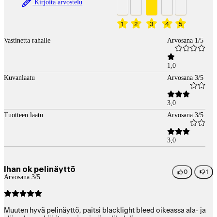
Kirjoita arvostelu
1
2
3
4
5
Vastinetta rahalle
Arvosana 1/5
1,0
Kuvanlaatu
Arvosana 3/5
3,0
Tuotteen laatu
Arvosana 3/5
3,0
Ihan ok pelinäyttö
0
1
Arvosana 3/5
Muuten hyvä pelinäyttö, paitsi blacklight bleed oikeassa ala- ja