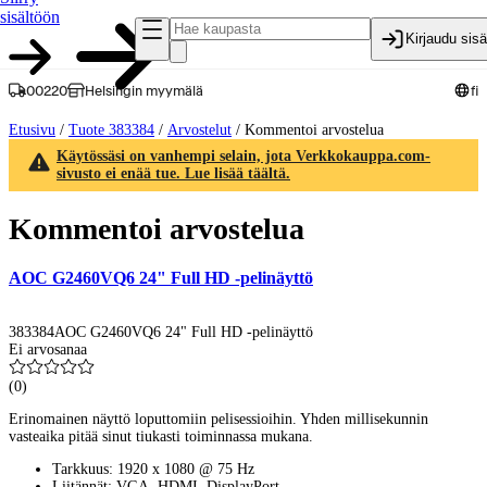
sisältöön
Kirjaudu sis
00220
Helsingin myymälä
fi
Etusivu
/
Tuote 383384
/
Arvostelut
/
Kommentoi arvostelua
Käytössäsi on vanhempi selain, jota Verkkokauppa.com-
sivusto ei enää tue. Lue lisää täältä.
Kommentoi arvostelua
AOC G2460VQ6 24" Full HD -pelinäyttö
383384
AOC G2460VQ6 24" Full HD -pelinäyttö
Ei arvosanaa
(
0
)
Erinomainen näyttö loputtomiin pelisessioihin. Yhden millisekunnin
vasteaika pitää sinut tiukasti toiminnassa mukana.
Tarkkuus: 1920 x 1080 @ 75 Hz
Liitännät: VGA, HDMI, DisplayPort