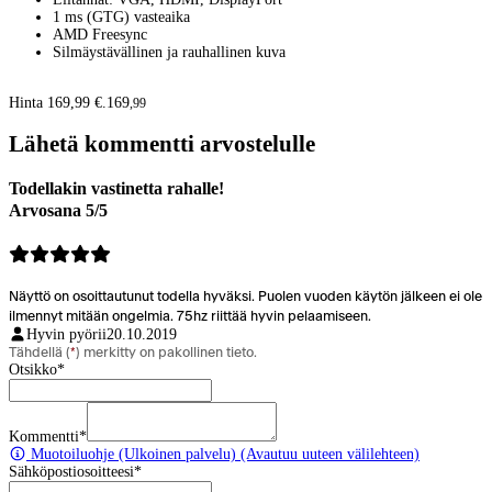
1 ms (GTG) vasteaika
AMD Freesync
Silmäystävällinen ja rauhallinen kuva
Hinta 169,99 €.
169
,
99
Lähetä kommentti arvostelulle
Todellakin vastinetta rahalle!
Arvosana 5/5
Näyttö on osoittautunut todella hyväksi. Puolen vuoden käytön jälkeen ei ole
ilmennyt mitään ongelmia. 75hz riittää hyvin pelaamiseen.
Hyvin pyörii
20.10.2019
Tähdellä (
*
) merkitty on pakollinen tieto.
Otsikko
*
Kommentti
*
Muotoiluohje
(Ulkoinen palvelu) (Avautuu uuteen välilehteen)
Sähköpostiosoitteesi
*