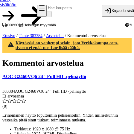
sisältöön
Kirjaudu sis
00220
Helsingin myymälä
fi
Etusivu
/
Tuote 383384
/
Arvostelut
/
Kommentoi arvostelua
Käytössäsi on vanhempi selain, jota Verkkokauppa.com-
sivusto ei enää tue. Lue lisää täältä.
Kommentoi arvostelua
AOC G2460VQ6 24" Full HD -pelinäyttö
383384
AOC G2460VQ6 24" Full HD -pelinäyttö
Ei arvosanaa
(
0
)
Erinomainen näyttö loputtomiin pelisessioihin. Yhden millisekunnin
vasteaika pitää sinut tiukasti toiminnassa mukana.
Tarkkuus: 1920 x 1080 @ 75 Hz
Liitännät: VGA, HDMI, DisplayPort