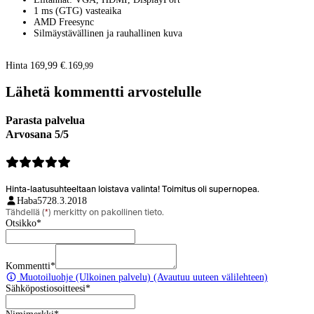
1 ms (GTG) vasteaika
AMD Freesync
Silmäystävällinen ja rauhallinen kuva
Hinta 169,99 €.
169
,
99
Lähetä kommentti arvostelulle
Parasta palvelua
Arvosana 5/5
Hinta-laatusuhteeltaan loistava valinta! Toimitus oli supernopea.
Haba57
28.3.2018
Tähdellä (
*
) merkitty on pakollinen tieto.
Otsikko
*
Kommentti
*
Muotoiluohje
(Ulkoinen palvelu) (Avautuu uuteen välilehteen)
Sähköpostiosoitteesi
*