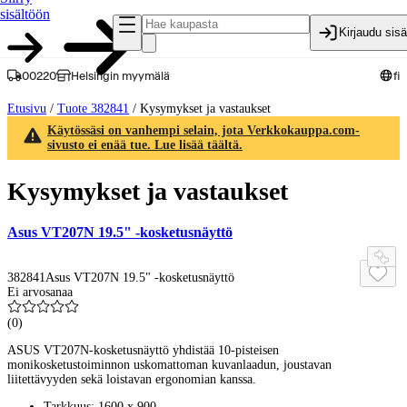
sisältöön
Kirjaudu sis
00220
Helsingin myymälä
fi
Etusivu
/
Tuote 382841
/
Kysymykset ja vastaukset
Käytössäsi on vanhempi selain, jota Verkkokauppa.com-
sivusto ei enää tue. Lue lisää täältä.
Kysymykset ja vastaukset
Asus VT207N 19.5" -kosketusnäyttö
382841
Asus VT207N 19.5" -kosketusnäyttö
Ei arvosanaa
(
0
)
ASUS VT207N-kosketusnäyttö yhdistää 10-pisteisen
monikosketustoiminnon uskomattoman kuvanlaadun, joustavan
liitettävyyden sekä loistavan ergonomian kanssa.
Tarkkuus: 1600 x 900