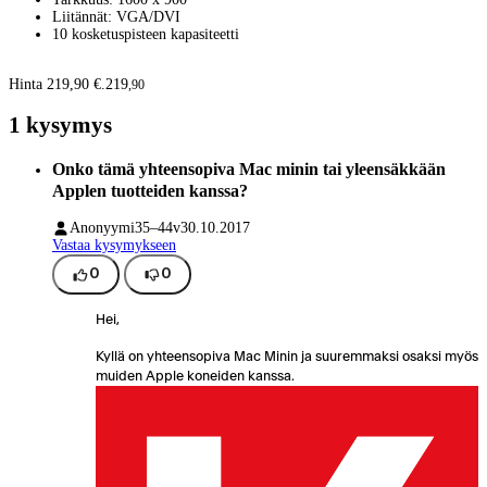
Liitännät: VGA/DVI
10 kosketuspisteen kapasiteetti
Hinta 219,90 €.
219
,
90
1 kysymys
Onko tämä yhteensopiva Mac minin tai yleensäkkään
Applen tuotteiden kanssa?
Anonyymi
35–44v
30.10.2017
Vastaa kysymykseen
0
0
Hei,
Kyllä on yhteensopiva Mac Minin ja suuremmaksi osaksi myös
muiden Apple koneiden kanssa.