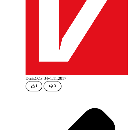
DenisO
25–34v
1.11.2017
1
0