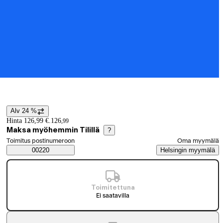
Alv 24 %
Hintatiedot
Hinta 126,99 €.
126
,
99
Maksa myöhemmin Tilillä
?
Valitse tilaustapa
Toimitus postinumeroon
Oma myymälä
Saatavuustiedot
00220
Helsingin myymälä
Toimitettuna
Ei saatavilla