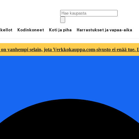
 kellot
Kodinkoneet
Koti ja piha
Harrastukset ja vapaa-aika
 on vanhempi selain, jota Verkkokauppa.com-sivusto ei enää tue. Lu