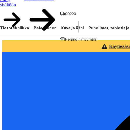
sisältöön
00220
Tietotekniikka
Pelaaminen
Kuva ja ääni
Puhelimet, tabletit ja
Helsingin myymälä
Käytössäsi