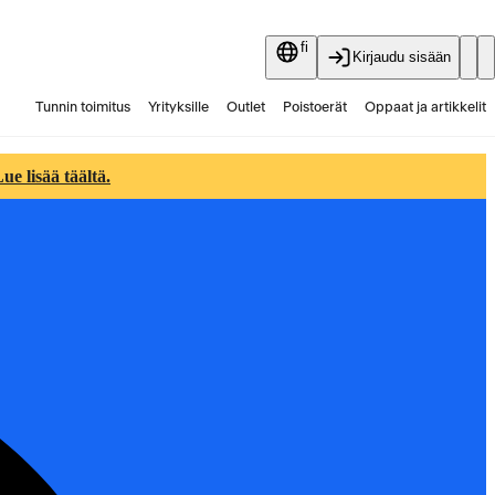
fi
Kirjaudu sisään
Tunnin toimitus
Yrityksille
Outlet
Poistoerät
Oppaat ja artikkelit
Vaihtokauppa
Palvelut
Ajankohtaista
e lisää täältä.