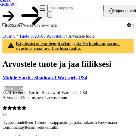
sisältöön
Kirjaudu sis
00220
Helsingin myymälä
fi
Etusivu
/
Tuote 382016
/
Arvostelut
/
Arvostele tuote
Käytössäsi on vanhempi selain, jota Verkkokauppa.com-
sivusto ei enää tue. Lue lisää täältä.
Arvostele tuote ja jaa fiiliksesi
Middle Earth - Shadow of War -peli, PS4
Poistotuote
382016
Middle Earth - Shadow of War -peli, PS4
Arvosana 4/5 perustuen 1 arvosteluun
(
1
)
Hyppää uudelleen Talionin saappaisiin ja palaa takaisin Keskimaan
toiminnantäytteisiin seikkailuihin.