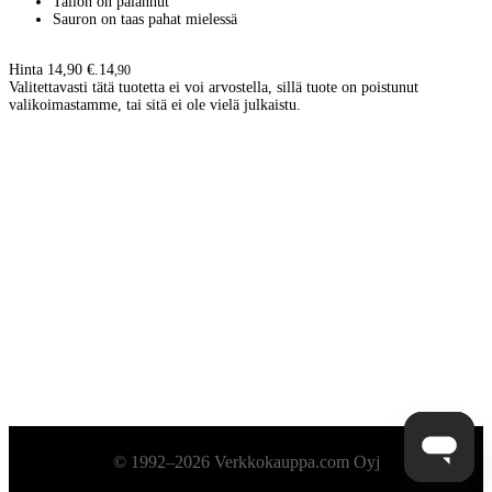
Talion on palannut
Sauron on taas pahat mielessä
Hinta 14,90 €.
14
,
90
Valitettavasti tätä tuotetta ei voi arvostella, sillä tuote on poistunut
valikoimastamme, tai sitä ei ole vielä julkaistu.
Alatunniste
© 1992–2026 Verkkokauppa.com Oyj