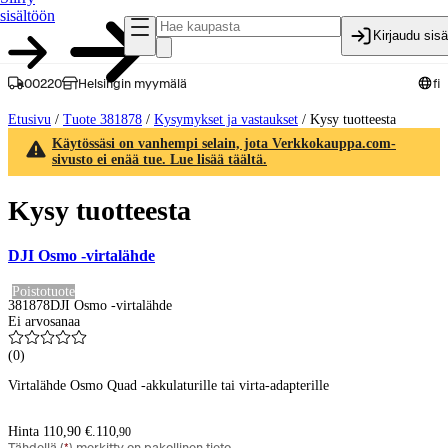
sisältöön
Kirjaudu sis
00220
Helsingin myymälä
fi
Etusivu
/
Tuote 381878
/
Kysymykset ja vastaukset
/
Kysy tuotteesta
Käytössäsi on vanhempi selain, jota Verkkokauppa.com-
sivusto ei enää tue. Lue lisää täältä.
Kysy tuotteesta
DJI Osmo -virtalähde
Poistotuote
381878
DJI Osmo -virtalähde
Ei arvosanaa
(
0
)
Virtalähde Osmo Quad -akkulaturille tai virta-adapterille
Hinta 110,90 €.
110
,
90
Tähdellä (
*
) merkitty on pakollinen tieto.