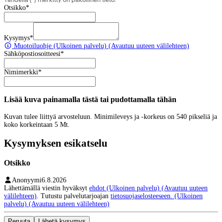
Otsikko
*
Kysymys
*
Muotoiluohje
(Ulkoinen palvelu) (Avautuu uuteen välilehteen)
Sähköpostiosoitteesi
*
Nimimerkki
*
Lisää kuva painamalla tästä tai pudottamalla tähän
Kuvan tulee liittyä arvosteluun. Minimileveys ja -korkeus on 540 pikseliä ja
koko korkeintaan 5 Mt.
Kysymyksen esikatselu
Otsikko
Anonyymi
6.8.2026
Lähettämällä viestin hyväksyt
ehdot
(Ulkoinen palvelu) (Avautuu uuteen
välilehteen)
. Tutustu palvelutarjoajan
tietosuojaselosteeseen.
(Ulkoinen
palvelu) (Avautuu uuteen välilehteen)
Peruuta
Lähetä kysymys