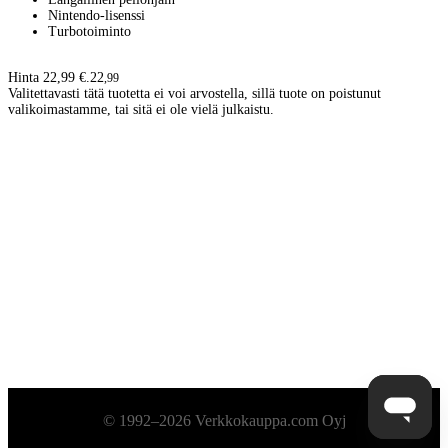
Nintendo-lisenssi
Turbotoiminto
Hinta 22,99 €.
22
,
99
Valitettavasti tätä tuotetta ei voi arvostella, sillä tuote on poistunut
valikoimastamme, tai sitä ei ole vielä julkaistu.
Alatunniste
© 1992–2026 Verkkokauppa.com Oyj