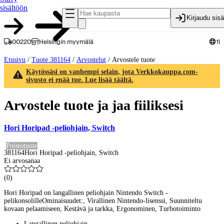
sisältöön
Kirjaudu sis
00220
Helsingin myymälä
fi
Etusivu
/
Tuote 381164
/
Arvostelut
/
Arvostele tuote
Käytössäsi on vanhempi selain, jota Verkkokauppa.com-
sivusto ei enää tue. Lue lisää täältä.
Arvostele tuote ja jaa fiiliksesi
Hori Horipad -peliohjain, Switch
Poistotuote
381164
Hori Horipad -peliohjain, Switch
Ei arvosanaa
(
0
)
Hori Horipad on langallinen peliohjain Nintendo Switch -
pelikonsolilleOminaisuudet:, Virallinen Nintendo-lisenssi, Suunniteltu
kovaan pelaamiseen, Kestävä ja tarkka, Ergonominen, Turbotoiminto
Langallinen peliohjain