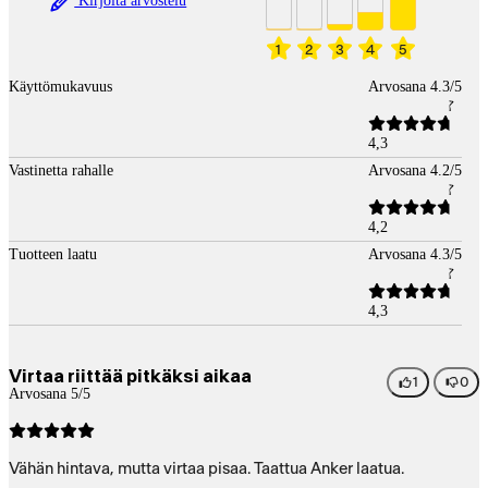
Kirjoita arvostelu
1
2
3
4
5
Käyttömukavuus
Arvosana 4.3/5
4,3
Vastinetta rahalle
Arvosana 4.2/5
4,2
Tuotteen laatu
Arvosana 4.3/5
4,3
Virtaa riittää pitkäksi aikaa
1
0
Arvosana 5/5
Vähän hintava, mutta virtaa pisaa. Taattua Anker laatua.