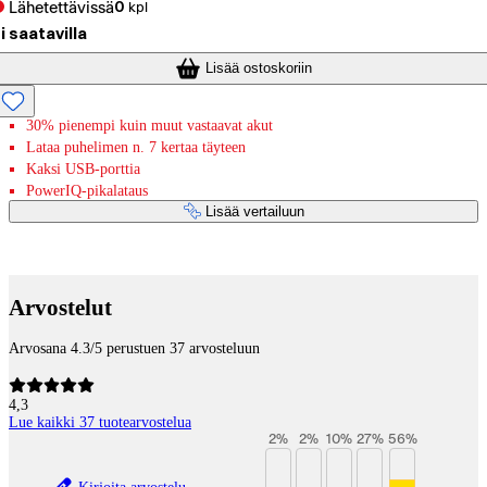
Lähetettävissä
0
kpl
i saatavilla
Lisää ostoskoriin
30% pienempi kuin muut vastaavat akut
Lataa puhelimen n. 7 kertaa täyteen
Kaksi USB-porttia
PowerIQ-pikalataus
Lisää vertailuun
Maksupalvelut
Arvostelut
Arvosana 4.3/5 perustuen 37 arvosteluun
4,3
Lue kaikki 37 tuotearvostelua
2
%
2
%
10
%
27
%
56
%