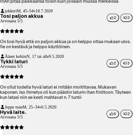
mAh pitää paikkaansa toisin kuin joissain muissa merkeissä
jokkeri
M, 45–54v
18.7.2020
Tosi paljon akkua
2
2
Arvosana 5/5
On tosi hyvä että on paljon akkua ja on helppo ottaa mukaan ulos.
Se on kestävä ja helppo käyttöinen.
Äänet kehiin
N, 17 tai alle
9.5.2020
Tykki laturi
2
3
Arvosana 5/5
On ollut todella hyvä laturi ei mitään moitittavaa. Mukavan
kaponen. Iso ihmetys oli kun päästin laturin ihan finittoon. Täyteen
kun latasi niin se kesti mahtavat n. 7 tuntii
Jeppe man
M, 25–34v
6.5.2020
Hyvä laite.
6
2
Arvosana 5/5