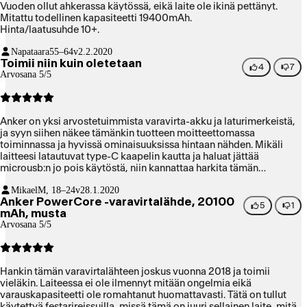
Vuoden ollut ahkerassa käytössä, eikä laite ole ikinä pettänyt.
Mitattu todellinen kapasiteetti 19400mAh.
Hinta/laatusuhde 10+.
Napataara
55–64v
2.2.2020
Toimii niin kuin oletetaan
4
7
Arvosana 5/5
Anker on yksi arvostetuimmista varavirta-akku ja laturimerkeistä,
ja syyn siihen näkee tämänkin tuotteen moitteettomassa
toiminnassa ja hyvissä ominaisuuksissa hintaan nähden. Mikäli
laitteesi latautuvat type-C kaapelin kautta ja haluat jättää
microusb:n jo pois käytöstä, niin kannattaa harkita tämän
varavirta-akun kalliimpaa isoveljeä.
Mikael
M, 18–24v
28.1.2020
Anker PowerCore -varavirtalähde, 20100
5
1
mAh, musta
Arvosana 5/5
Hankin tämän varavirtalähteen joskus vuonna 2018 ja toimii
vieläkin. Laiteessa ei ole ilmennyt mitään ongelmia eikä
varauskapasiteetti ole romahtanut huomattavasti. Tätä on tullut
käytettyä festarireissuilla, missä tämä on juuri sellainen laite, mitä