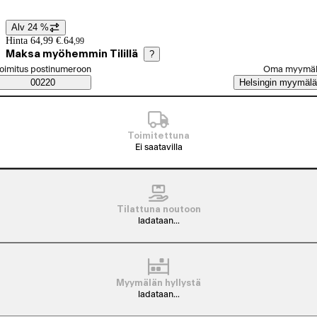
Alv 24 %
Hintatiedot
Hinta 64,99 €.
64
,
99
Maksa myöhemmin Tilillä
?
alitse tilaustapa
oimitus postinumeroon
Oma myymä
Saatavuustiedot
00220
Helsingin myymälä
Toimitettuna
Ei saatavilla
Tilattuna noutoon
ladataan...
Myymälän hyllystä
ladataan...