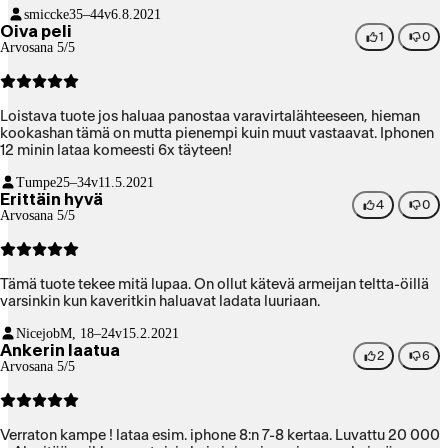
smiccke
35–44v
6.8.2021
Oiva peli
1
0
Arvosana 5/5
Loistava tuote jos haluaa panostaa varavirtalähteeseen, hieman
kookashan tämä on mutta pienempi kuin muut vastaavat. Iphonen
12 minin lataa komeesti 6x täyteen!
Tumpe
25–34v
11.5.2021
Erittäin hyvä
4
0
Arvosana 5/5
Tämä tuote tekee mitä lupaa. On ollut kätevä armeijan teltta-öillä
varsinkin kun kaveritkin haluavat ladata luuriaan.
Nicejob
M, 18–24v
15.2.2021
Ankerin laatua
2
6
Arvosana 5/5
Verraton kampe ! lataa esim. iphone 8:n 7-8 kertaa. Luvattu 20 000