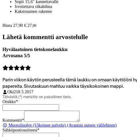
Sopii 15,6" kannettavalle
Irroitettava olkahihna
Kaksiosainen rakenne
Hinta 27,90 €.
27
,
90
Lähetä kommentti arvostelulle
Hyvälaatuinen tietokonelaukku
Arvosana 5/5
Parin viikon käytön perusteella tämä laukku on omaan käyttööni hyv
papereita. Sivutaskuun mahtuu vaikka täysikokoinen mappi.
Oki2
18.5.2017
Tähdellä (
*
) merkitty on pakollinen tieto.
Otsikko
*
Kommentti
*
Muotoiluohje
(Ulkoinen palvelu) (Avautuu uuteen välilehteen)
Sähköpostiosoitteesi
*