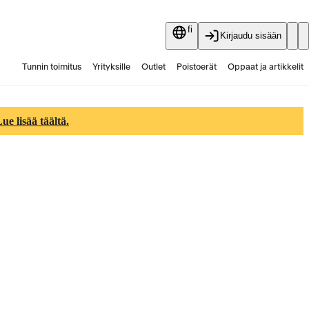
fi
Kirjaudu sisään
Tunnin toimitus
Yrityksille
Outlet
Poistoerät
Oppaat ja artikkelit
Vaihtokauppa
Palvelut
Ajankohtaista
e lisää täältä.