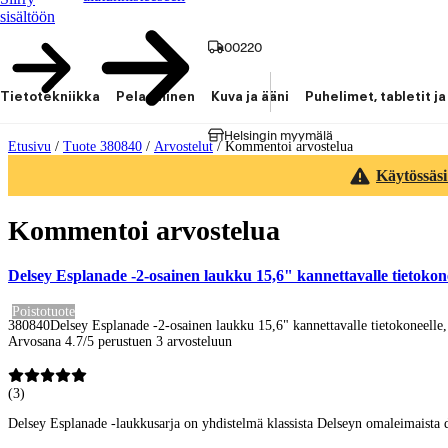
sisältöön
00220
Tietotekniikka
Pelaaminen
Kuva ja ääni
Puhelimet, tabletit ja
Helsingin myymälä
Etusivu
/
Tuote 380840
/
Arvostelut
/
Kommentoi arvostelua
Käytössäsi
Kommentoi arvostelua
Delsey Esplanade -2-osainen laukku 15,6" kannettavalle tietokon
Poistotuote
380840
Delsey Esplanade -2-osainen laukku 15,6" kannettavalle tietokoneelle
Arvosana 4.7/5 perustuen 3 arvosteluun
(
3
)
Delsey Esplanade -laukkusarja on yhdistelmä klassista Delseyn omaleimaista de