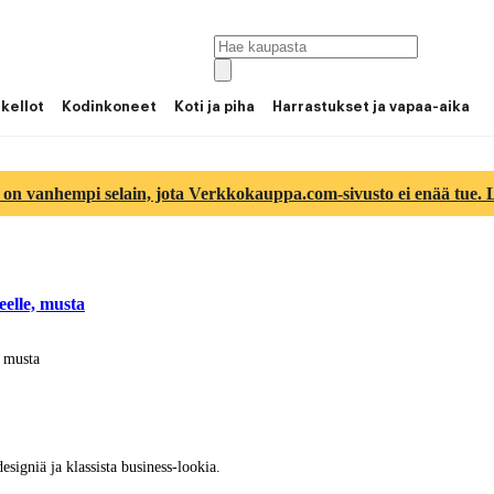
 kellot
Kodinkoneet
Koti ja piha
Harrastukset ja vapaa-aika
 on vanhempi selain, jota Verkkokauppa.com-sivusto ei enää tue. Lu
eelle, musta
, musta
signiä ja klassista business-lookia.