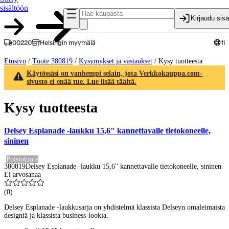
sisältöön
Kirjaudu sis
00220
Helsingin myymälä
fi
Etusivu
/
Tuote 380819
/
Kysymykset ja vastaukset
/
Kysy tuotteesta
Käytössäsi on vanhempi selain, jota Verkkokauppa.com-
sivusto ei enää tue. Lue lisää täältä.
Kysy tuotteesta
Delsey Esplanade -laukku 15,6" kannettavalle tietokoneelle,
sininen
Poistotuote
380819
Delsey Esplanade -laukku 15,6" kannettavalle tietokoneelle, sininen
Ei arvosanaa
(
0
)
Delsey Esplanade -laukkusarja on yhdistelmä klassista Delseyn omaleimaista
designiä ja klassista business-lookia.