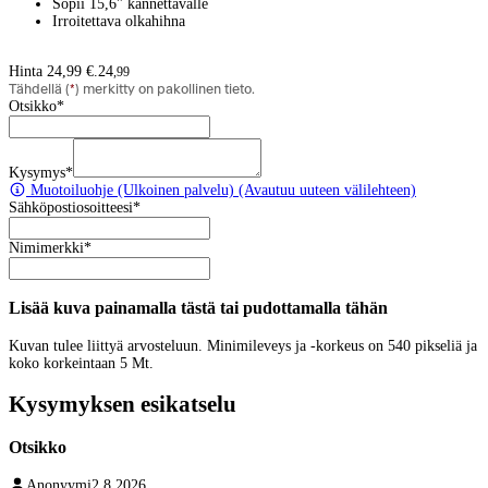
Sopii 15,6" kannettavalle
Irroitettava olkahihna
Hinta 24,99 €.
24
,
99
Tähdellä (
*
) merkitty on pakollinen tieto.
Otsikko
*
Kysymys
*
Muotoiluohje
(Ulkoinen palvelu) (Avautuu uuteen välilehteen)
Sähköpostiosoitteesi
*
Nimimerkki
*
Lisää kuva painamalla tästä tai pudottamalla tähän
Kuvan tulee liittyä arvosteluun. Minimileveys ja -korkeus on 540 pikseliä ja
koko korkeintaan 5 Mt.
Kysymyksen esikatselu
Otsikko
Anonyymi
2.8.2026