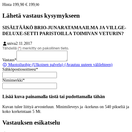
Hinta 199,90 €.
199
,
90
Lähetä vastaus kysymykseen
SISÄLTÄÄKÖ BRIO-JUNARATAMAAILMA JA VILLGE-
DELUXE-SETTI PARISTOILLA TOIMIVAN VETURIN?
sniva
2.11.2017
Tähdellä (
*
) merkitty on pakollinen tieto.
Vastaus
*
Muotoiluohje
(Ulkoinen palvelu) (Avautuu uuteen välilehteen)
Sähköpostiosoitteesi
*
Nimimerkki
*
Lisää kuva painamalla tästä tai pudottamalla tähän
Kuvan tulee liittyä arvosteluun. Minimileveys ja -korkeus on 540 pikseliä ja
koko korkeintaan 5 Mt.
Vastauksen esikatselu