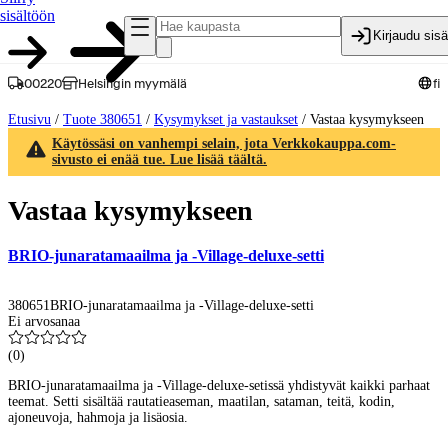
sisältöön
Kirjaudu sis
00220
Helsingin myymälä
fi
Etusivu
/
Tuote 380651
/
Kysymykset ja vastaukset
/
Vastaa kysymykseen
Käytössäsi on vanhempi selain, jota Verkkokauppa.com-
sivusto ei enää tue. Lue lisää täältä.
Vastaa kysymykseen
BRIO-junaratamaailma ja -Village-deluxe-setti
380651
BRIO-junaratamaailma ja -Village-deluxe-setti
Ei arvosanaa
(
0
)
BRIO-junaratamaailma ja -Village-deluxe-setissä yhdistyvät kaikki parhaat
teemat. Setti sisältää rautatieaseman, maatilan, sataman, teitä, kodin,
ajoneuvoja, hahmoja ja lisäosia.