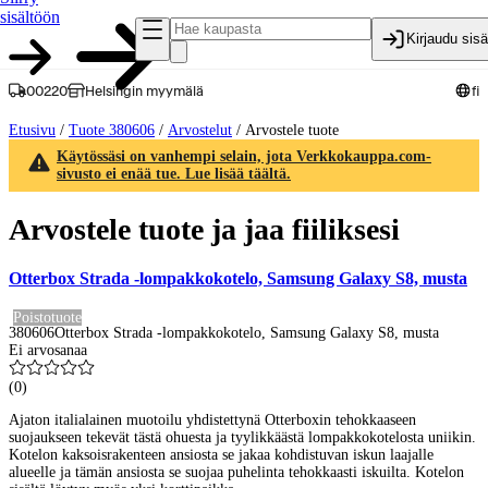
sisältöön
Kirjaudu sis
00220
Helsingin myymälä
fi
Etusivu
/
Tuote 380606
/
Arvostelut
/
Arvostele tuote
Käytössäsi on vanhempi selain, jota Verkkokauppa.com-
sivusto ei enää tue. Lue lisää täältä.
Arvostele tuote ja jaa fiiliksesi
Otterbox Strada -lompakkokotelo, Samsung Galaxy S8, musta
Poistotuote
380606
Otterbox Strada -lompakkokotelo, Samsung Galaxy S8, musta
Ei arvosanaa
(
0
)
Ajaton italialainen muotoilu yhdistettynä Otterboxin tehokkaaseen
suojaukseen tekevät tästä ohuesta ja tyylikkäästä lompakkokotelosta uniikin.
Kotelon kaksoisrakenteen ansiosta se jakaa kohdistuvan iskun laajalle
alueelle ja tämän ansiosta se suojaa puhelinta tehokkaasti iskuilta. Kotelon