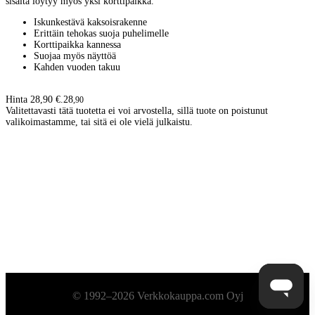
sisältä löytyy myös yksi korttipaikka.
Iskunkestävä kaksoisrakenne
Erittäin tehokas suoja puhelimelle
Korttipaikka kannessa
Suojaa myös näyttöä
Kahden vuoden takuu
Hinta 28,90 €.
28
,
90
Valitettavasti tätä tuotetta ei voi arvostella, sillä tuote on poistunut
valikoimastamme, tai sitä ei ole vielä julkaistu.
Alatunniste
© 1992–2026 Verkkokauppa.com Oyj