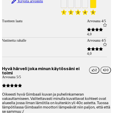
Kirjoita arvostelu
1
2
3
4
5
Tuotteen laatu
Arvosana 4/5
4,0
Vastinetta rahalle
Arvosana 4/5
4,0
Hyvä härveli joka minun käytössäni ei
2
0
toimi
Arvosana 5/5
Oikeesti hyvä Gimbaali kuvan ja puhelinkameran
vakauttamiseen. Valitettavasti minulla kuvattavat kohteet ovat
alueella jossa ilman lämötila on kuitenkin yli 40c astetta. Tuossa
lämpötilassa Gimbaalin moottori lämpeävät niin paljon, että että
se sammuu :/