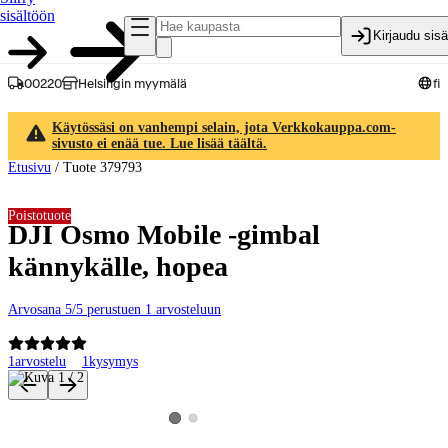
sisältöön
Kirjaudu sis
00220
Helsingin myymälä
fi
Käytössäsi on vanhempi selain, jota Verkkokauppa.com-
sivusto ei enää tue. Lue lisää täältä.
Etusivu
/
Tuote 379793
Poistotuote
DJI Osmo Mobile -gimbal
kännykälle, hopea
Arvosana 5/5 perustuen 1 arvosteluun
1
arvostelu
1
kysymys
Tuotteen kuvat ja videot
Katso tuotekuva 2
Katso tuotekuva 1