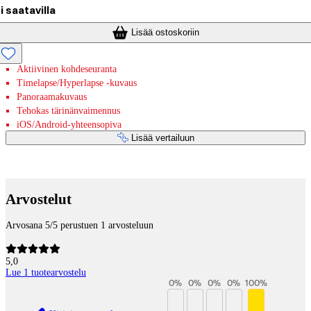
i saatavilla
Lisää ostoskoriin
Aktiivinen kohdeseuranta
Timelapse/Hyperlapse -kuvaus
Panoraamakuvaus
Tehokas tärinänvaimennus
iOS/Android-yhteensopiva
Lisää vertailuun
Maksupalvelut
Arvostelut
Arvosana 5/5 perustuen 1 arvosteluun
5,0
Lue 1 tuotearvostelu
0
%
0
%
0
%
0
%
100
%