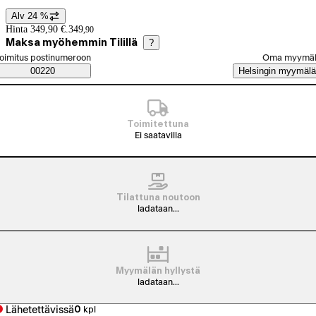
Alv 24 %
Hintatiedot
Hinta 349,90 €.
349
,
90
Maksa myöhemmin Tilillä
?
alitse tilaustapa
oimitus postinumeroon
Oma myymä
Saatavuustiedot
00220
Helsingin myymälä
Toimitettuna
Ei saatavilla
Tilattuna noutoon
ladataan...
Myymälän hyllystä
ladataan...
Lähetettävissä
0
kpl