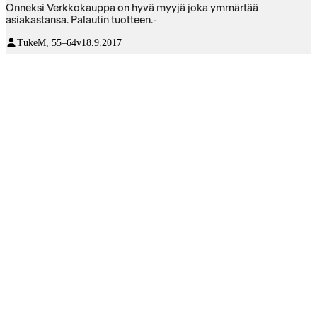
Onneksi Verkkokauppa on hyvä myyjä joka ymmärtää
asiakastansa. Palautin tuotteen.-
Tuke
M, 55–64v
18.9.2017