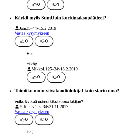
0
1
Käykö myös SumUpin korttimaksupäätteet?
Jani
35–44v
15.2.2019
Vastaa kysymykseen
0
0
Hei,
ei käy.
MikkoL1
25–34v
18.2.2019
0
0
Toimiiko muut viivakoodinlukijat kuin starin oma?
Voiko kytkeä esimerkiksi zebex lukijan?
Yrittelevä
25–34v
21.11.2017
Vastaa kysymykseen
0
0
Hei,