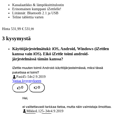
Kassalaatikko & lämpökuittitulostin
Erinomainen kumppani iZettlelle!
Liitännät: Bluetooth 2.1 ja USB
Teline tablettia varten
Hinta 531,99 €.
531
,
99
3 kysymystä
Käyttöjärjestelmätuki: iOS, Android, Windows (iZettlen
kanssa vain iOS). Eikö iZettle toimi android-
järjestelmässä tämän kanssa?
iZettle muuten toimii Android-käyttöjärjestelmässä, miksi tässä
paketissa ei toimi?
Pasi
45–54v
2.9.2019
Vastaa kysymykseen
0
0
Hei,
ei valitettavasti tarkkaa tietoa, mutta näin valmistaja ilmoittaa.
MikkoL1
25–34v
4.9.2019