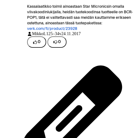
Kassalaatikko toimii ainoastaan Star Micronicsin omalla
viivakoodinlukijalla, heidän tuotekoodinsa tuotteelle on BCR-
POP1, tätä ei valitettavasti saa meidän kauttamme erikseen
ostettuna, ainoastaan tässä tuotepaketissa:
verk.com/fi/product/23928
MikkoL1
25–34v
24.11.2017
0
0