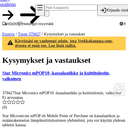
sisältöön
Kirjaudu sis
00220
Helsingin myymälä
fi
Etusivu
/
Tuote 379427
/
Kysymykset ja vastaukset
Käytössäsi on vanhempi selain, jota Verkkokauppa.com-
sivusto ei enää tue. Lue lisää täältä.
Kysymykset ja vastaukset
Star Micronics mPOP10 -kassalaatikko ja kuittitulostin,
valkoinen
379427
Star Micronics mPOP10 -kassalaatikko ja kuittitulostin, valkoinen
Ei arvosanaa
(
0
)
Star Micronicsin mPOP eli Mobile Point of Purchase on kassalaatikon ja
sisäänrakennetun lämpökuittitulostimen yhdistelmä, jota voi käyttää yhdessä
tabletin kanssa.