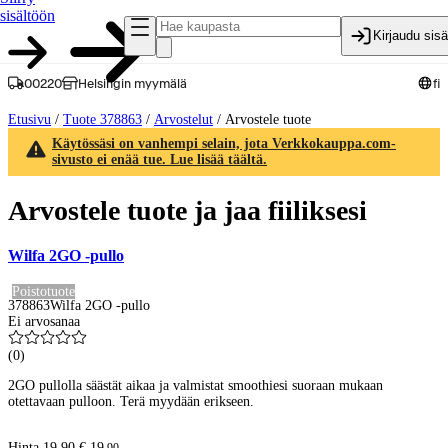
sisältöön
Kirjaudu sis
00220
Helsingin myymälä
fi
Etusivu
/
Tuote 378863
/
Arvostelut
/
Arvostele tuote
Käytössäsi on vanhempi selain, jota Verkkokauppa.com-
sivusto ei enää tue. Lue lisää täältä.
Arvostele tuote ja jaa fiiliksesi
Wilfa 2GO -pullo
Poistotuote
378863
Wilfa 2GO -pullo
Ei arvosanaa
(
0
)
2GO pullolla säästät aikaa ja valmistat smoothiesi suoraan mukaan
otettavaan pulloon. Terä myydään erikseen.
Hinta 19,90 €.
19