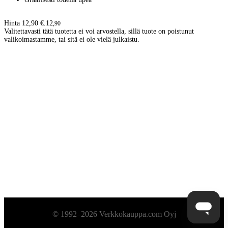
Hinta 12,90 €.
12
,
90
Valitettavasti tätä tuotetta ei voi arvostella, sillä tuote on poistunut
valikoimastamme, tai sitä ei ole vielä julkaistu.
Alatunniste
© 1992–2026 Verkkokauppa.com Oyj