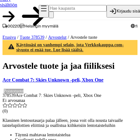
sisältöön
Kirjaudu sis
00220
Helsingin myymälä
fi
Etusivu
/
Tuote 378539
/
Arvostelut
/
Arvostele tuote
Käytössäsi on vanhempi selain, jota Verkkokauppa.com-
sivusto ei enää tue. Lue lisää täältä.
Arvostele tuote ja jaa fiiliksesi
Ace Combat 7: Skies Unknown -peli, Xbox One
Poistotuote
378539
Ace Combat 7: Skies Unknown -peli, Xbox One
Ei arvosanaa
(
0
)
Klassinen lentosotasarja palaa jälleen, jossa voit olla nousta taivaalle
taistelupilottien eliittinä ja osallistua kiihkeisiin lentotaisteluihin
Täynnä mahtavaa lentotaistelua
Graafisesti todella upea