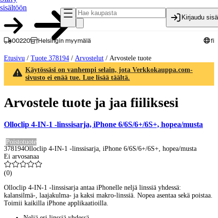
sisältöön
Kirjaudu sis
00220
Helsingin myymälä
fi
Etusivu
/
Tuote 378194
/
Arvostelut
/
Arvostele tuote
Käytössäsi on vanhempi selain, jota Verkkokauppa.com-
sivusto ei enää tue. Lue lisää täältä.
Arvostele tuote ja jaa fiiliksesi
Olloclip 4-IN-1 -linssisarja, iPhone 6/6S/6+/6S+, hopea/musta
Poistotuote
378194
Olloclip 4-IN-1 -linssisarja, iPhone 6/6S/6+/6S+, hopea/musta
Ei arvosanaa
(
0
)
Olloclip 4-IN-1 -linssisarja antaa iPhonelle neljä linssiä yhdessä:
kalansilmä-, laajakulma- ja kaksi makro-linssiä. Nopea asentaa sekä poistaa.
Toimii kaikilla iPhone applikaatioilla.
Neljä eri linssiä yhdessä