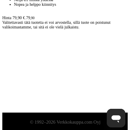
Nopea ja helppo kiinnitys
Hinta 79,90 €.
79
,
90
Valitettavasti tätä tuotetta ei voi arvostella, sillä tuote on poistunut
valikoimastamme, tai sitä ei ole vielä julkaistu.
Alatunniste
© 1992–2026 Verkkokauppa.com Oyj