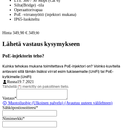
LTE 300 / 50 Mbps (Cat 6)
Silta(Bridge) -tila
Operaattorivapaa
PoE -virransyöttö (injektori mukana)
IP65-luokiteltu
Hinta 349,90 €.
349
,
90
Lähetä vastaus kysymykseen
PoE-injektorin teho?
Kuinka tehokas mukana toimitettava PoE-injektori on? Voinko kuvitella
antavani sillä tämän lisäksi virrat esim tukiasemalle (UniFi) tai PoE-
kytkimelle (UniFi)
Rusna
19.7.2021
Tähdellä (
*
) merkitty on pakollinen tieto.
Vastaus
*
Muotoiluohje
(Ulkoinen palvelu) (Avautuu uuteen välilehteen)
Sähköpostiosoitteesi
*
Nimimerkki
*