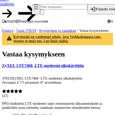
sisältöön
Kirjaudu sis
00220
Helsingin myymälä
fi
Etusivu
/
Tuote 378119
/
Kysymykset ja vastaukset
/
Vastaa kysymykseen
Käytössäsi on vanhempi selain, jota Verkkokauppa.com-
sivusto ei enää tue. Lue lisää täältä.
Vastaa kysymykseen
ZyXEL LTE7460 -LTE-modeemi ulkokäyttöön
378119
ZyXEL LTE7460 -LTE-modeemi ulkokäyttöön
Arvosana 4.7/5 perustuen 47 arvosteluun
(
47
)
IP65-luokiteltu LTE-modeemi sopii erinomaisesti ulkoasennuksiin ja
paikkoihin jossa laitteelta vaaditaan muuttuvien olosuhteiden kestoa.