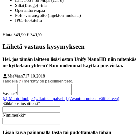
LTE 300 / 50 Mbps (Cat 6)
Silta(Bridge) -tila
Operaattorivapaa
PoE -virransyöttö (injektori mukana)
IP65-luokiteltu
Hinta 349,90 €.
349
,
90
Lähetä vastaus kysymykseen
Hei, jos tämän laitteen lisäsi ostan Unify NanoHD niin mitenkäs
ne kytketään yhteen? Kun molemmat käyttää poe-virtaa.
MieVaan7
17.10.2018
Tähdellä (
*
) merkitty on pakollinen tieto.
Vastaus
*
Muotoiluohje
(Ulkoinen palvelu) (Avautuu uuteen välilehteen)
Sähköpostiosoitteesi
*
Nimimerkki
*
Lisää kuva painamalla tästä tai pudottamalla tähän