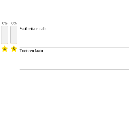
0
%
0
%
Vastinetta rahalle
4
5
Tuotteen laatu