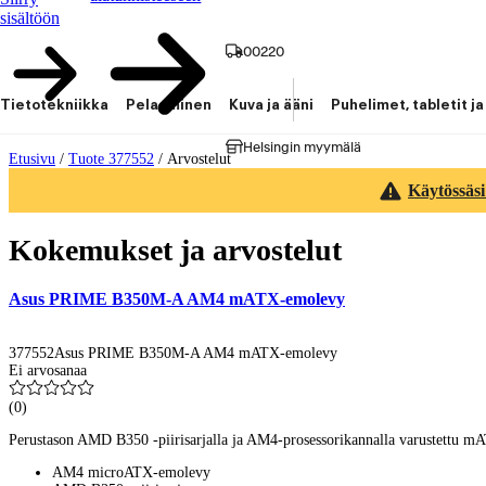
sisältöön
00220
Tietotekniikka
Pelaaminen
Kuva ja ääni
Puhelimet, tabletit ja
Helsingin myymälä
Etusivu
/
Tuote 377552
/
Arvostelut
Käytössäsi
Kokemukset ja arvostelut
Asus PRIME B350M-A AM4 mATX-emolevy
377552
Asus PRIME B350M-A AM4 mATX-emolevy
Ei arvosanaa
(
0
)
Perustason AMD B350 -piirisarjalla ja AM4-prosessorikannalla varustettu 
AM4 microATX-emolevy