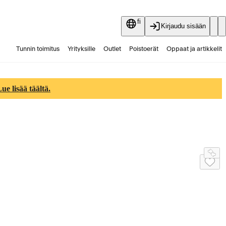
fi
Kirjaudu sisään
Tunnin toimitus
Yrityksille
Outlet
Poistoerät
Oppaat ja artikkelit
Vaihtokauppa
Palvelut
Ajankohtaista
e lisää täältä.