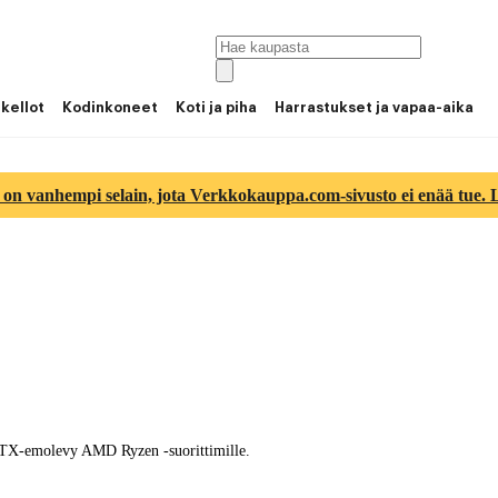
 kellot
Kodinkoneet
Koti ja piha
Harrastukset ja vapaa-aika
 on vanhempi selain, jota Verkkokauppa.com-sivusto ei enää tue. Lu
mATX-emolevy AMD Ryzen -suorittimille.