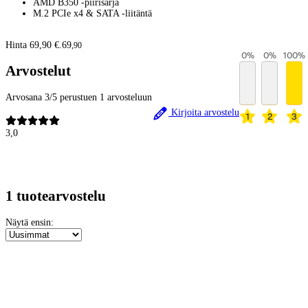
AMD B350 -piirisarja
M.2 PCIe x4 & SATA -liitäntä
Hinta 69,90 €.
69
,
90
0
%
0
%
100
%
Arvostelut
Arvosana 3/5 perustuen 1 arvosteluun
Kirjoita arvostelu
1
2
3
3,0
1 tuotearvostelu
Näytä ensin: