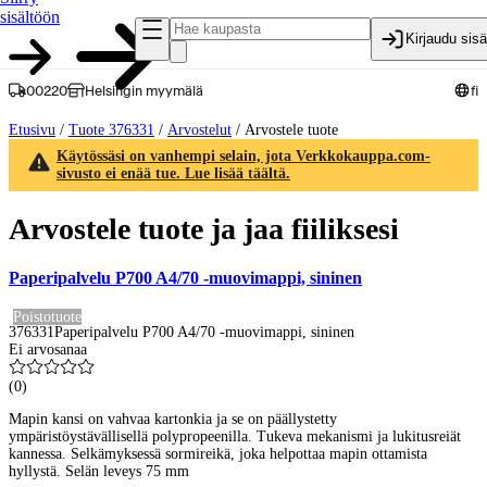
sisältöön
Kirjaudu sis
00220
Helsingin myymälä
fi
Etusivu
/
Tuote 376331
/
Arvostelut
/
Arvostele tuote
Käytössäsi on vanhempi selain, jota Verkkokauppa.com-
sivusto ei enää tue. Lue lisää täältä.
Arvostele tuote ja jaa fiiliksesi
Paperipalvelu P700 A4/70 -muovimappi, sininen
Poistotuote
376331
Paperipalvelu P700 A4/70 -muovimappi, sininen
Ei arvosanaa
(
0
)
Mapin kansi on vahvaa kartonkia ja se on päällystetty
ympäristöystävällisellä polypropeenilla. Tukeva mekanismi ja lukitusreiät
kannessa. Selkämyksessä sormireikä, joka helpottaa mapin ottamista
hyllystä. Selän leveys 75 mm