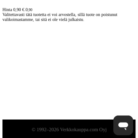
Hinta 0,90 €.
0
,
90
Valitettavasti tätä tuotetta ei voi arvostella, sillä tuote on poistunut
valikoimastamme, tai sitä ei ole vielä julkaistu.
Alatunniste
© 1992–2026 Verkkokauppa.com Oyj