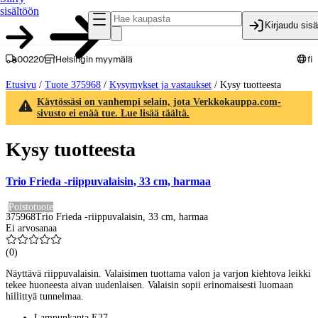
sisältöön
Kirjaudu sis
00220
Helsingin myymälä
fi
Etusivu
/
Tuote 375968
/
Kysymykset ja vastaukset
/
Kysy tuotteesta
Käytössäsi on vanhempi selain, jota Verkkokauppa.com-
sivusto ei enää tue. Lue lisää täältä.
Kysy tuotteesta
Trio Frieda -riippuvalaisin, 33 cm, harmaa
Poistotuote
375968
Trio Frieda -riippuvalaisin, 33 cm, harmaa
Ei arvosanaa
(
0
)
Näyttävä riippuvalaisin. Valaisimen tuottama valon ja varjon kiehtova leikki
tekee huoneesta aivan uudenlaisen. Valaisin sopii erinomaisesti luomaan
hillittyä tunnelmaa.
Lampunkanta E27