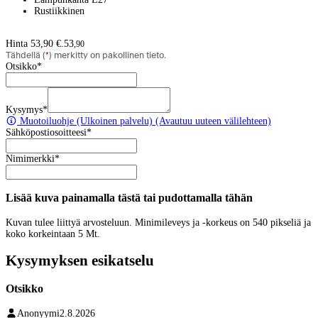
Rustiikkinen
Hinta 53,90 €.
53
,
90
Tähdellä (
*
) merkitty on pakollinen tieto.
Otsikko
*
Kysymys
*
Muotoiluohje
(Ulkoinen palvelu) (Avautuu uuteen välilehteen)
Sähköpostiosoitteesi
*
Nimimerkki
*
Lisää kuva painamalla tästä tai pudottamalla tähän
Kuvan tulee liittyä arvosteluun. Minimileveys ja -korkeus on 540 pikseliä ja
koko korkeintaan 5 Mt.
Kysymyksen esikatselu
Otsikko
Anonyymi
2.8.2026