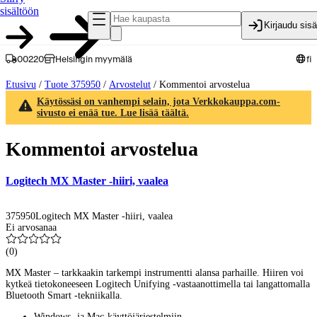
sisältöön
Kirjaudu sis
00220
Helsingin myymälä
fi
Etusivu
/
Tuote 375950
/
Arvostelut
/
Kommentoi arvostelua
Käytössäsi on vanhempi selain, jota Verkkokauppa.com-
sivusto ei enää tue. Lue lisää täältä.
Kommentoi arvostelua
Logitech MX Master -hiiri, vaalea
375950
Logitech MX Master -hiiri, vaalea
Ei arvosanaa
(
0
)
MX Master – tarkkaakin tarkempi instrumentti alansa parhaille. Hiiren voi
kytkeä tietokoneeseen Logitech Unifying -vastaanottimella tai langattomalla
Bluetooth Smart -tekniikalla.
Windows- ja Mac-käyttöjärjestelmiin