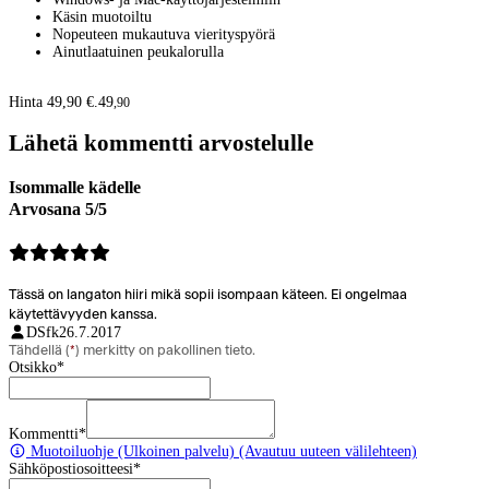
Käsin muotoiltu
Nopeuteen mukautuva vierityspyörä
Ainutlaatuinen peukalorulla
Hinta 49,90 €.
49
,
90
Lähetä kommentti arvostelulle
Isommalle kädelle
Arvosana 5/5
Tässä on langaton hiiri mikä sopii isompaan käteen. Ei ongelmaa
käytettävyyden kanssa.
DSfk
26.7.2017
Tähdellä (
*
) merkitty on pakollinen tieto.
Otsikko
*
Kommentti
*
Muotoiluohje
(Ulkoinen palvelu) (Avautuu uuteen välilehteen)
Sähköpostiosoitteesi
*