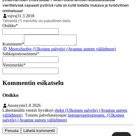
vierittelyssä vapaasti pyörivä rulla on kyllä todella mukava ja hyödyllinen
ominaisuus!
vsjvsj
31.3.2018
Tähdellä (
*
) merkitty on pakollinen tieto.
Otsikko
*
Kommentti
*
Muotoiluohje
(Ulkoinen palvelu) (Avautuu uuteen välilehteen)
Sähköpostiosoitteesi
*
Nimimerkki
*
Kommentin esikatselu
Otsikko
Anonyymi
1.8.2026
Lähettämällä viestin hyväksyt
ehdot
(Ulkoinen palvelu) (Avautuu uuteen
välilehteen)
. Tutustu palvelutarjoajan
tietosuojaselosteeseen.
(Ulkoinen
palvelu) (Avautuu uuteen välilehteen)
Peruuta
Lähetä kommentti