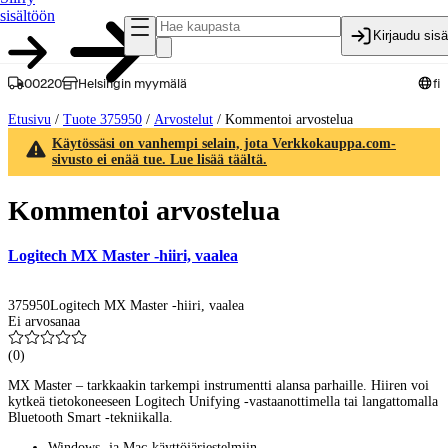
sisältöön
Kirjaudu sis
00220
Helsingin myymälä
fi
Etusivu
/
Tuote 375950
/
Arvostelut
/
Kommentoi arvostelua
Käytössäsi on vanhempi selain, jota Verkkokauppa.com-
sivusto ei enää tue. Lue lisää täältä.
Kommentoi arvostelua
Logitech MX Master -hiiri, vaalea
375950
Logitech MX Master -hiiri, vaalea
Ei arvosanaa
(
0
)
MX Master – tarkkaakin tarkempi instrumentti alansa parhaille. Hiiren voi
kytkeä tietokoneeseen Logitech Unifying -vastaanottimella tai langattomalla
Bluetooth Smart -tekniikalla.
Windows- ja Mac-käyttöjärjestelmiin