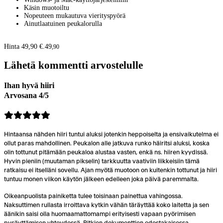
Käsin muotoiltu
Nopeuteen mukautuva vierityspyörä
Ainutlaatuinen peukalorulla
Hinta 49,90 €.
49
,
90
Lähetä kommentti arvostelulle
Ihan hyvä hiiri
Arvosana 4/5
Hintaansa nähden hiiri tuntui aluksi jotenkin heppoiselta ja ensivaikutelma ei
ollut paras mahdollinen. Peukalon alle jatkuva runko häiritsi aluksi, koska
olin tottunut pitämään peukaloa alustaa vasten, enkä ns. hiiren kyydissä.
Hyvin pieniin (muutaman pikselin) tarkkuutta vaativiin liikkeisiin tämä
ratkaisu ei itselläni sovellu. Ajan myötä muotoon on kuitenkin tottunut ja hiiri
tuntuu monen viikon käytön jälkeen edelleen joka päivä paremmalta.
Oikeanpuolista painiketta tulee toisinaan painettua vahingossa.
Naksuttimen rullasta irroittava kytkin vähän täräyttää koko laitetta ja sen
äänikin saisi olla huomaamattomampi erityisesti vapaan pyörimisen
pysäyttämisen yhteydessä. Pitkien dokumenttien edestakaisessa