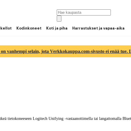
 kellot
Kodinkoneet
Koti ja piha
Harrastukset ja vapaa-aika
 on vanhempi selain, jota Verkkokauppa.com-sivusto ei enää tue. Lu
tkeä tietokoneeseen Logitech Unifying -vastaanottimella tai langattomalla Bluet