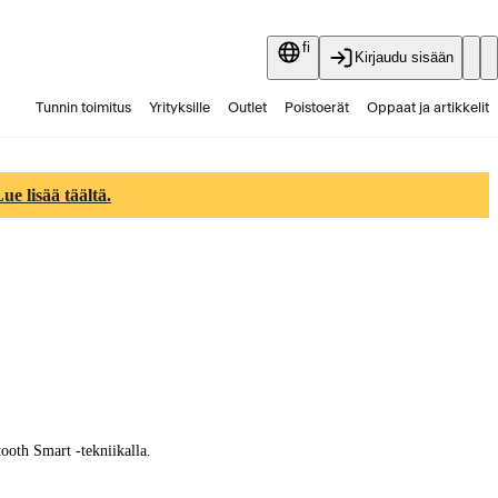
fi
Kirjaudu sisään
Tunnin toimitus
Yrityksille
Outlet
Poistoerät
Oppaat ja artikkelit
Vaihtokauppa
Palvelut
Ajankohtaista
e lisää täältä.
ooth Smart -tekniikalla.