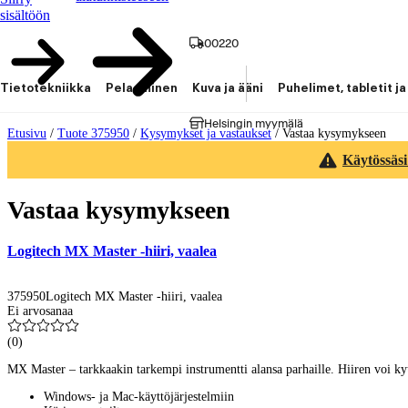
sisältöön
00220
Tietotekniikka
Pelaaminen
Kuva ja ääni
Puhelimet, tabletit ja
Helsingin myymälä
Etusivu
/
Tuote 375950
/
Kysymykset ja vastaukset
/
Vastaa kysymykseen
Käytössäsi
Vastaa kysymykseen
Logitech MX Master -hiiri, vaalea
375950
Logitech MX Master -hiiri, vaalea
Ei arvosanaa
(
0
)
MX Master – tarkkaakin tarkempi instrumentti alansa parhaille. Hiiren voi ky
Windows- ja Mac-käyttöjärjestelmiin