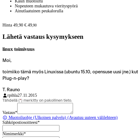
Käsin muotoiltu
Nopeuteen mukautuva vierityspyörä
Ainutlaatuinen peukalorulla
Hinta 49,90 €.
49
,
90
Lähetä vastaus kysymykseen
linux toimivuus
Moi,
toimiiko tämä myös Linuxissa (ubuntu 15.10, opensuse uusi jne.) k
Plug-n-play?
T. Rauno
rpihla
27.11.2015
Tähdellä (
*
) merkitty on pakollinen tieto.
Vastaus
*
Muotoiluohje
(Ulkoinen palvelu) (Avautuu uuteen välilehteen)
Sähköpostiosoitteesi
*
Nimimerkki
*