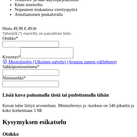
Käsin muotoiltu
Nopeuteen mukautuva vierityspyörä
Ainutlaatuinen peukalorulla
Hinta 49,90 €.
49
,
90
Tähdellä (
*
) merkitty on pakollinen tieto.
Otsikko
*
Kysymys
*
Muotoiluohje
(Ulkoinen palvelu) (Avautuu uuteen välilehteen)
Sähköpostiosoitteesi
*
Nimimerkki
*
Lisää kuva painamalla tästä tai pudottamalla tähän
Kuvan tulee liittyä arvosteluun. Minimileveys ja -korkeus on 540 pikseliä ja
koko korkeintaan 5 Mt.
Kysymyksen esikatselu
Otsikko