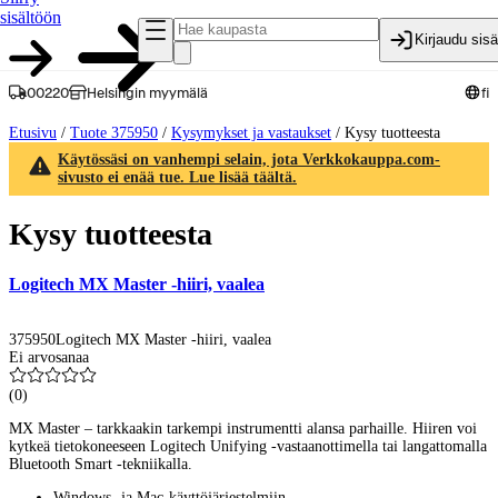
sisältöön
Kirjaudu sis
00220
Helsingin myymälä
fi
Etusivu
/
Tuote 375950
/
Kysymykset ja vastaukset
/
Kysy tuotteesta
Käytössäsi on vanhempi selain, jota Verkkokauppa.com-
sivusto ei enää tue. Lue lisää täältä.
Kysy tuotteesta
Logitech MX Master -hiiri, vaalea
375950
Logitech MX Master -hiiri, vaalea
Ei arvosanaa
(
0
)
MX Master – tarkkaakin tarkempi instrumentti alansa parhaille. Hiiren voi
kytkeä tietokoneeseen Logitech Unifying -vastaanottimella tai langattomalla
Bluetooth Smart -tekniikalla.
Windows- ja Mac-käyttöjärjestelmiin