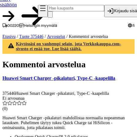
sisältöön
Kirjaudu sis
00220
Helsingin myymälä
fi
Etusivu
/
Tuote 375446
/
Arvostelut
/
Kommentoi arvostelua
Käytössäsi on vanhempi selain, jota Verkkokauppa.com-
sivusto ei enää tue. Lue lisää täältä.
Kommentoi arvostelua
Huawei Smart Charger -pikalaturi, Type-C -kaapelilla
375446
Huawei Smart Charger -pikalaturi, Type-C -kaapelilla
Ei arvosanaa
(
0
)
Huawei Smart Charger -pikalaturi mahdollistaa normaalia nopeamman
latauksen. Puhelimen täytyy tukea Quick Charge tai HiSilicon -
ominaisuutta, jotta pikalataus toimii.
Qualcomm Quick Charge™ 2.0 pikalataus