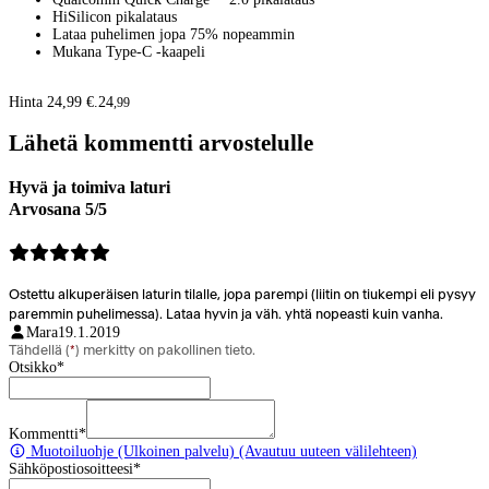
HiSilicon pikalataus
Lataa puhelimen jopa 75% nopeammin
Mukana Type-C -kaapeli
Hinta 24,99 €.
24
,
99
Lähetä kommentti arvostelulle
Hyvä ja toimiva laturi
Arvosana 5/5
Ostettu alkuperäisen laturin tilalle, jopa parempi (liitin on tiukempi eli pysyy
paremmin puhelimessa). Lataa hyvin ja väh. yhtä nopeasti kuin vanha.
Mara
19.1.2019
Tähdellä (
*
) merkitty on pakollinen tieto.
Otsikko
*
Kommentti
*
Muotoiluohje
(Ulkoinen palvelu) (Avautuu uuteen välilehteen)
Sähköpostiosoitteesi
*