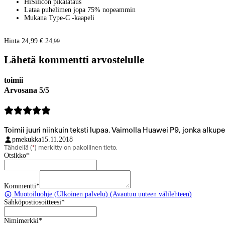
HiSilicon pikalataus
Lataa puhelimen jopa 75% nopeammin
Mukana Type-C -kaapeli
Hinta 24,99 €.
24
,
99
Lähetä kommentti arvostelulle
toimii
Arvosana 5/5
Toimii juuri niinkuin teksti lupaa. Vaimolla Huawei P9, jonka alkupe
pmekukka
15.11.2018
Tähdellä (
*
) merkitty on pakollinen tieto.
Otsikko
*
Kommentti
*
Muotoiluohje
(Ulkoinen palvelu) (Avautuu uuteen välilehteen)
Sähköpostiosoitteesi
*
Nimimerkki
*