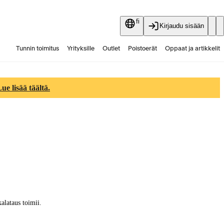
fi
Kirjaudu sisään
Tunnin toimitus
Yrityksille
Outlet
Poistoerät
Oppaat ja artikkelit
Vaihtokauppa
Palvelut
Ajankohtaista
e lisää täältä.
alataus toimii.