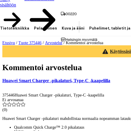
sisältöön
00220
Tietotekniikka
Pelaaminen
Kuva ja ääni
Puhelimet, tabletit ja
Helsingin myymälä
Etusivu
/
Tuote 375446
/
Arvostelut
/
Kommentoi arvostelua
Käytössäsi
Kommentoi arvostelua
Huawei Smart Charger -pikalaturi, Type-C -kaapelilla
375446
Huawei Smart Charger -pikalaturi, Type-C -kaapelilla
Ei arvosanaa
(
0
)
Huawei Smart Charger -pikalaturi mahdollistaa normaalia nopeamman latauksen
Qualcomm Quick Charge™ 2.0 pikalataus