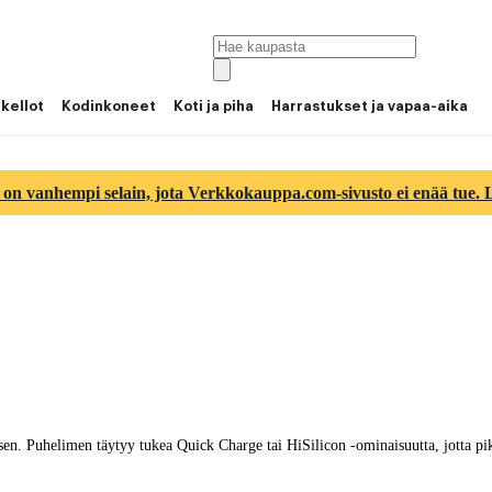
 kellot
Kodinkoneet
Koti ja piha
Harrastukset ja vapaa-aika
 on vanhempi selain, jota Verkkokauppa.com-sivusto ei enää tue. Lu
. Puhelimen täytyy tukea Quick Charge tai HiSilicon -ominaisuutta, jotta pik