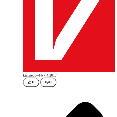
kjanne
35–44v
7.4.2017
0
0