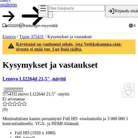
sisältöön
Kirjaudu sis
00220
Helsingin myymälä
fi
Etusivu
/
Tuote 375431
/
Kysymykset ja vastaukset
Käytössäsi on vanhempi selain, jota Verkkokauppa.com-
sivusto ei enää tue. Lue lisää täältä.
Kysymykset ja vastaukset
Lenovo LI2264d 21,5" -näyttö
Poistotuote
375431
Lenovo LI2264d 21,5" -näyttö
Ei arvosanaa
(
0
)
Minimalistisen kaunis perusnäyttö Full HD -resoluutiolla ja 3 000 000:1
kontrastisuhteella. VGA- ja HDMI-liitännät.
Full HD (1920 x 1080)
IPS-paneeli