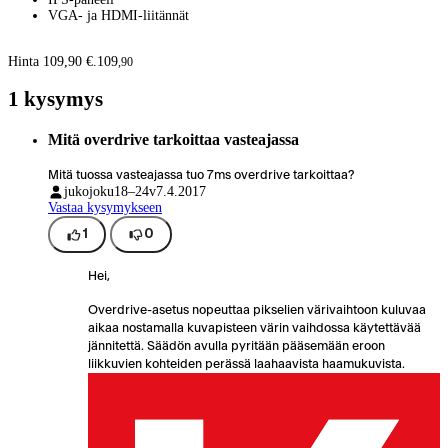
VGA- ja HDMI-liitännät
Hinta 109,90 €.
109
,
90
1 kysymys
Mitä overdrive tarkoittaa vasteajassa
Mitä tuossa vasteajassa tuo 7ms overdrive tarkoittaa?
jukojoku
18–24v
7.4.2017
Vastaa kysymykseen
1
0
Hei,
Overdrive-asetus nopeuttaa pikselien värivaihtoon kuluvaa
aikaa nostamalla kuvapisteen värin vaihdossa käytettävää
jännitettä. Säädön avulla pyritään pääsemään eroon
liikkuvien kohteiden perässä laahaavista haamukuvista.